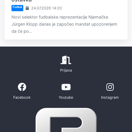
Fudbal
24.07.2026 14:20
Novi selektor fudbalske reprezentacije Njemačke
Jürgen Klopp danas je započeo mandat upozorenjem
da će po...
Prijava
Facebook
Youtube
Instagram