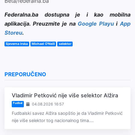
Beta/federalna.ba
Federalna.ba dostupna je i kao mobilna
aplikacija. Preuzmite je na
Google Playu
i
App
Storeu
.
Sjeverna Irska
Michael O'Neill
selektor
PREPORUČENO
Vladimir Petković nije više selektor Alžira
Fudbal
04.08.2026 16:57
Fudbalski savez Alžira saopštio je da Vladimir Petković
nije više selektor tog nacionalnog tima....