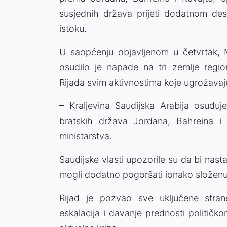
susjednih država prijeti dodatnom dest
istoku.
U saopćenju objavljenom u četvrtak, M
osudilo je napade na tri zemlje region
Rijada svim aktivnostima koje ugrožavaju
– Kraljevina Saudijska Arabija osuđuj
bratskih država Jordana, Bahreina i
ministarstva.
Saudijske vlasti upozorile su da bi nas
mogli dodatno pogoršati ionako složenu 
Rijad je pozvao sve uključene stran
eskalacija i davanje prednosti političk