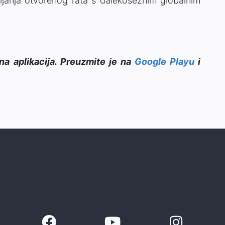
janja otvorenog rata s dalekosežnim globalnim
na aplikacija. Preuzmite je na
Google Playu
i