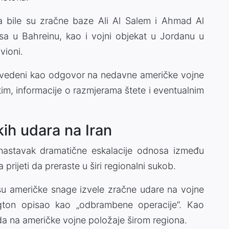
 bile su zračne baze Ali Al Salem i Ahmad Al
sa u Bahreinu, kao i vojni objekat u Jordanu u
vioni.
izvedeni kao odgovor na nedavne američke vojne
utim, informacije o razmjerama štete i eventualnim
ih udara na Iran
 nastavak dramatične eskalacije odnosa između
 prijeti da preraste u širi regionalni sukob.
su američke snage izvele zračne udare na vojne
ngton opisao kao „odbrambene operacije“. Kao
a na američke vojne položaje širom regiona.