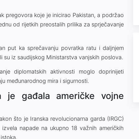
k pregovora koje je inicirao Pakistan, a podržao
ednu od rijetkih preostalih prilika za sprječavanje
n put ka sprečavanju povratka ratu i daljnjem
li su iz saudijskog Ministarstva vanjskih poslova.
nje diplomatskih aktivnosti moglo doprinijeti
anju međunarodnog mira i sigurnosti.
a je gađala američke vojne
 nakon što je Iranska revolucionarna garda (IRGC)
ma izvela napade na ukupno 18 važnih američkih
 istoka.