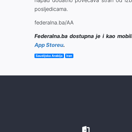
napad dodatno povećava strah od izbi
posljedicama.
federalna.ba/AA
Federalna.ba dostupna je i kao mobil
App Storeu
.
Saudijska Arabija
Iran