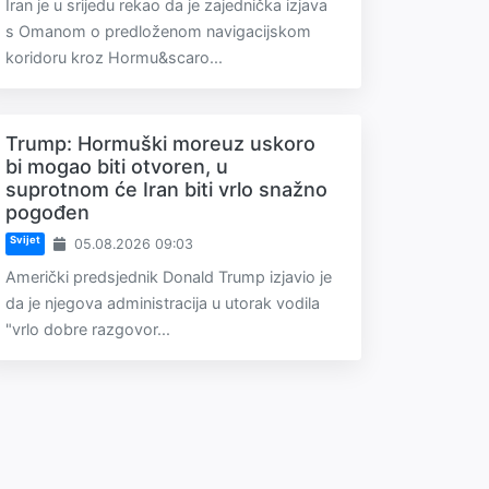
Iran je u srijedu rekao da je zajednička izjava
s Omanom o predloženom navigacijskom
koridoru kroz Hormu&scaro...
Trump: Hormuški moreuz uskoro
bi mogao biti otvoren, u
suprotnom će Iran biti vrlo snažno
pogođen
Svijet
05.08.2026 09:03
Američki predsjednik Donald Trump izjavio je
da je njegova administracija u utorak vodila
"vrlo dobre razgovor...