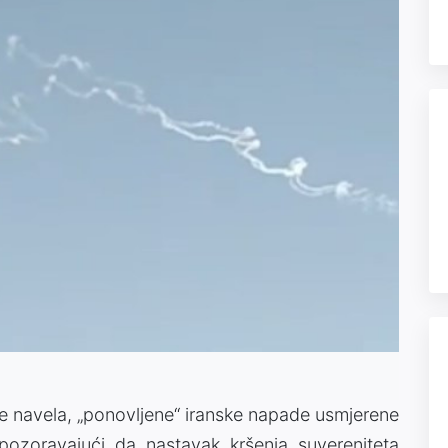
 je navela, „ponovljene“ iranske napade usmjerene
pozoravajući da nastavak kršenja suvereniteta