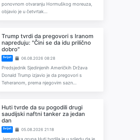
ponovnom otvaranju Hormuškog moreuza,
objavio je u četvrtak...
Trump tvrdi da pregovori s Iranom
napreduju: "Čini se da idu prilično
dobro"
Svijet
06.08.2026 08:28
Predsjednik Sjedinjenih Američkih Država
Donald Trump izjavio je da pregovori s
Teheranom, prema njegovim sazn...
Huti tvrde da su pogodili drugi
saudijski naftni tanker za jedan
dan
Svijet
05.08.2026 21:18
Jemenska grupa Huti tvrdila je u srijedu da je