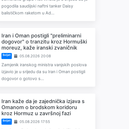
pogodila saudijski naftni tanker Daisy
balističkom raketom u Ad...
Iran i Oman postigli "preliminarni
dogovor" o tranzitu kroz Hormuški
moreuz, kaže iranski zvaničnik
Svijet
05.08.2026 20:08
Zamjenik iranskog ministra vanjskih poslova
izjavio je u srijedu da su Iran i Oman postigli
dogovor o gotovo s...
Iran kaže da je zajednička izjava s
Omanom o brodskom koridoru
kroz Hormuz u završnoj fazi
Svijet
05.08.2026 17:55