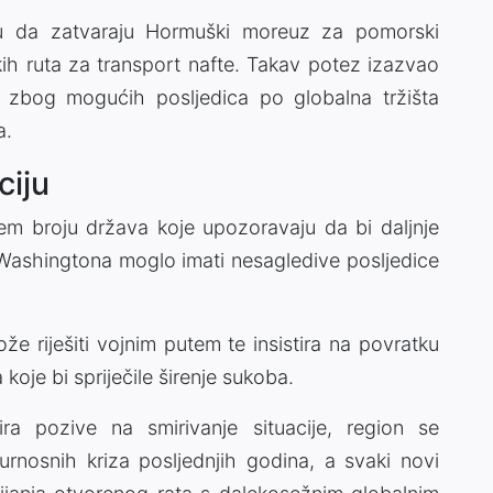
 su da zatvaraju Hormuški moreuz za pomorski
kih ruta za transport nafte. Takav potez izazvao
 zbog mogućih posljedica po globalna tržišta
a.
ciju
ćem broju država koje upozoravaju da bi daljnje
ashingtona moglo imati nesagledive posljedice
že riješiti vojnim putem te insistira na povratku
koje bi spriječile širenje sukoba.
ra pozive na smirivanje situacije, region se
urnosnih kriza posljednjih godina, a svaki novi