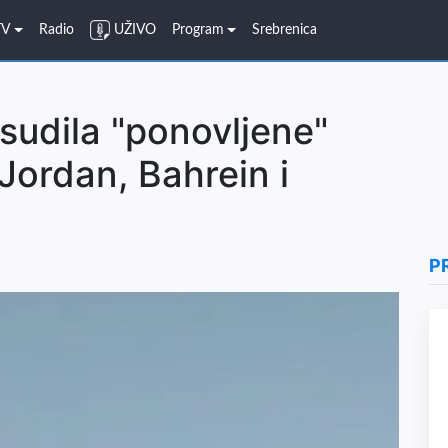
TV
Radio
UŽIVO
Program
Srebrenica
sudila "ponovljene"
Jordan, Bahrein i
P