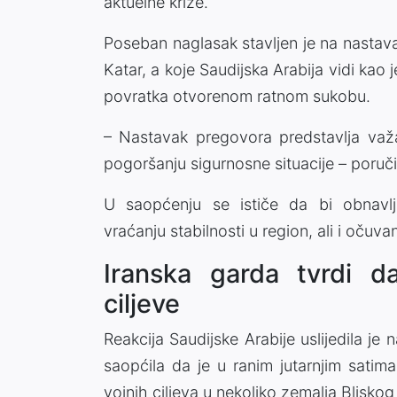
aktuelne krize.
Poseban naglasak stavljen je na nastava
Katar, a koje Saudijska Arabija vidi kao j
povratka otvorenom ratnom sukobu.
– Nastavak pregovora predstavlja važa
pogoršanju sigurnosne situacije – poruči
U saopćenju se ističe da bi obnavlja
vraćanju stabilnosti u region, ali i očuv
Iranska garda tvrdi d
ciljeve
Reakcija Saudijske Arabije uslijedila je
saopćila da je u ranim jutarnjim sati
vojnih ciljeva u nekoliko zemalja Bliskog