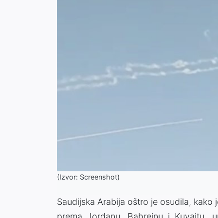
(Izvor: Screenshot)
Saudijska Arabija oštro je osudila, kako
prema Jordanu, Bahreinu i Kuvajtu, u