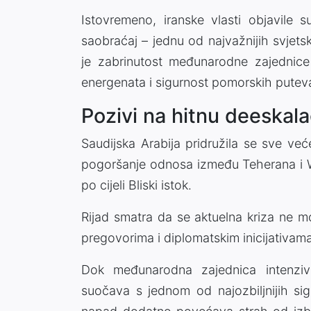
Istovremeno, iranske vlasti objavile
saobraćaj – jednu od najvažnijih svjets
je zabrinutost međunarodne zajednice
energenata i sigurnost pomorskih putev
Pozivi na hitnu deeskala
Saudijska Arabija pridružila se sve ve
pogoršanje odnosa između Teherana i W
po cijeli Bliski istok.
Rijad smatra da se aktuelna kriza ne mo
pregovorima i diplomatskim inicijativama 
Dok međunarodna zajednica intenzivi
suočava s jednom od najozbiljnijih sig