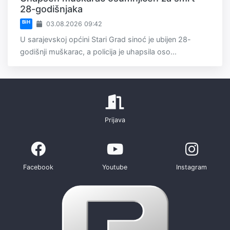
28-godišnjaka
BiH
03.08.2026 09:42
U sarajevskoj općini Stari Grad sinoć je ubijen 28-
godišnji muškarac, a policija je uhapsila oso...
Prijava
Facebook
Youtube
Instagram