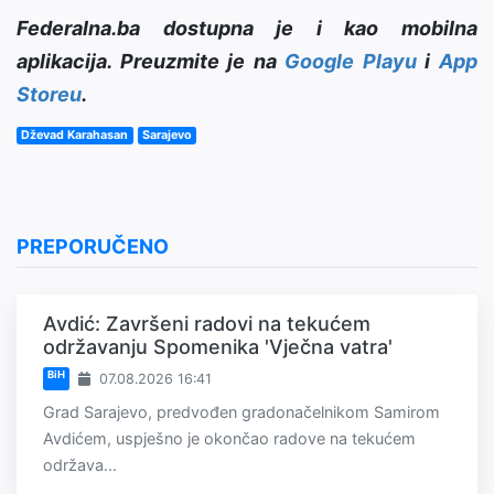
Federalna.ba dostupna je i kao mobilna
aplikacija. Preuzmite je na
Google Playu
i
App
Storeu
.
Dževad Karahasan
Sarajevo
PREPORUČENO
Avdić: Završeni radovi na tekućem
održavanju Spomenika 'Vječna vatra'
BiH
07.08.2026 16:41
Grad Sarajevo, predvođen gradonačelnikom Samirom
Avdićem, uspješno je okončao radove na tekućem
održava...