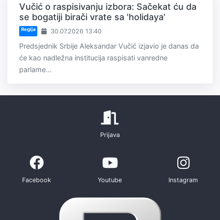
Vučić o raspisivanju izbora: Sačekat ću da
se bogatiji birači vrate sa 'holidaya'
Regija
30.07.2026 13:40
Predsjednik Srbije Aleksandar Vučić izjavio je danas da
će kao nadležna institucija raspisati vanredne
parlame...
Prijava
Facebook
Youtube
Instagram