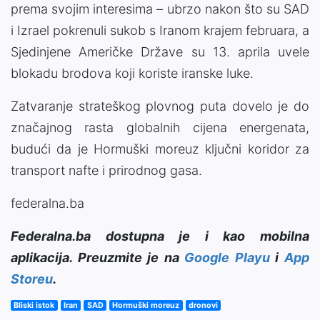
prema svojim interesima – ubrzo nakon što su SAD
i Izrael pokrenuli sukob s Iranom krajem februara, a
Sjedinjene Američke Države su 13. aprila uvele
blokadu brodova koji koriste iranske luke.
Zatvaranje strateškog plovnog puta dovelo je do
značajnog rasta globalnih cijena energenata,
budući da je Hormuški moreuz ključni koridor za
transport nafte i prirodnog gasa.
federalna.ba
Federalna.ba dostupna je i kao mobilna
aplikacija. Preuzmite je na
Google Playu
i
App
Storeu
.
Bliski istok
Iran
SAD
Hormuški moreuz
dronovi