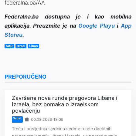
federalna.ba/AA
Federalna.ba dostupna je i kao mobilna
aplikacija. Preuzmite je na
Google Playu
i
App
Storeu
.
SAD
Izrael
Liban
PREPORUČENO
Završena nova runda pregovora Libana i
Izraela, bez pomaka o izraelskom
povlačenju
Svijet
06.08.2026 18:09
Treća i posljednja sjednica sedme runde direktnih
pregovora između Libana i Izraela, uz posredovanje