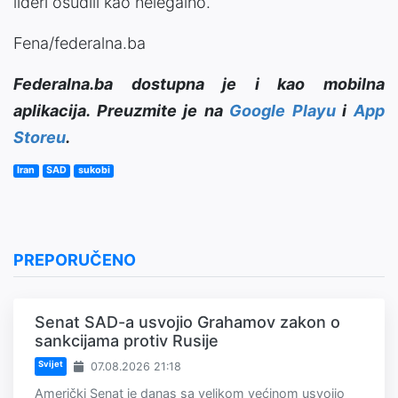
lideri osudili kao nelegalno.
Fena/federalna.ba
Federalna.ba dostupna je i kao mobilna
aplikacija. Preuzmite je na
Google Playu
i
App
Storeu
.
Iran
SAD
sukobi
PREPORUČENO
Senat SAD-a usvojio Grahamov zakon o
sankcijama protiv Rusije
Svijet
07.08.2026 21:18
Američki Senat je danas sa velikom većinom usvojio