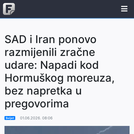
SAD i Iran ponovo
razmijenili zračne
udare: Napadi kod
Hormuškog moreuza,
bez napretka u
pregovorima
01.06.2026. 08:06
Svijet