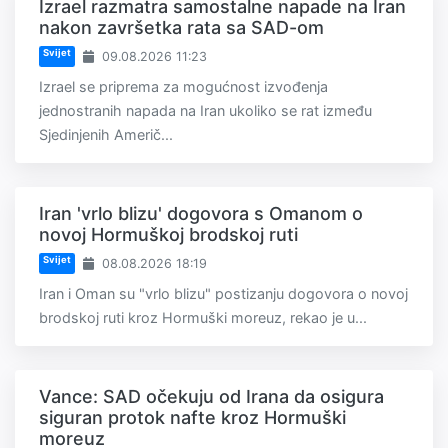
Izrael razmatra samostalne napade na Iran
nakon završetka rata sa SAD-om
Svijet
09.08.2026 11:23
Izrael se priprema za mogućnost izvođenja
jednostranih napada na Iran ukoliko se rat između
Sjedinjenih Američ...
Iran 'vrlo blizu' dogovora s Omanom o
novoj Hormuškoj brodskoj ruti
Svijet
08.08.2026 18:19
Iran i Oman su "vrlo blizu" postizanju dogovora o novoj
brodskoj ruti kroz Hormuški moreuz, rekao je u...
Vance: SAD očekuju od Irana da osigura
siguran protok nafte kroz Hormuški
moreuz