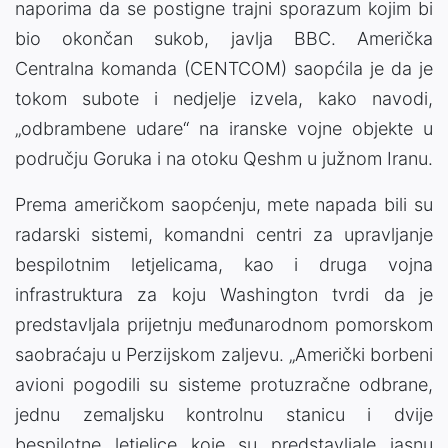
naporima da se postigne trajni sporazum kojim bi
bio okončan sukob, javlja BBC. Američka
Centralna komanda (CENTCOM) saopćila je da je
tokom subote i nedjelje izvela, kako navodi,
„odbrambene udare“ na iranske vojne objekte u
području Goruka i na otoku Qeshm u južnom Iranu.
Prema američkom saopćenju, mete napada bili su
radarski sistemi, komandni centri za upravljanje
bespilotnim letjelicama, kao i druga vojna
infrastruktura za koju Washington tvrdi da je
predstavljala prijetnju međunarodnom pomorskom
saobraćaju u Perzijskom zaljevu. „Američki borbeni
avioni pogodili su sisteme protuzračne odbrane,
jednu zemaljsku kontrolnu stanicu i dvije
bespilotne letjelice koje su predstavljale jasnu