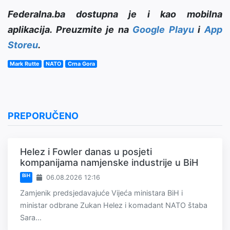
Federalna.ba dostupna je i kao mobilna
aplikacija. Preuzmite je na
Google Playu
i
App
Storeu
.
Mark Rutte
NATO
Crna Gora
PREPORUČENO
Helez i Fowler danas u posjeti
kompanijama namjenske industrije u BiH
BiH
06.08.2026 12:16
Zamjenik predsjedavajuće Vijeća ministara BiH i
ministar odbrane Zukan Helez i komadant NATO štaba
Sara...