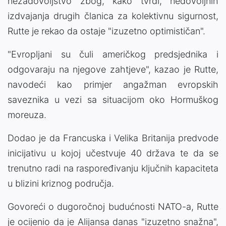
nezadovoljstvo zbog, kako tvrdi, nedovoljnih
izdvajanja drugih članica za kolektivnu sigurnost,
Rutte je rekao da ostaje "izuzetno optimističan".
"Evropljani su čuli američkog predsjednika i
odgovaraju na njegove zahtjeve", kazao je Rutte,
navodeći kao primjer angažman evropskih
saveznika u vezi sa situacijom oko Hormuškog
moreuza.
Dodao je da Francuska i Velika Britanija predvode
inicijativu u kojoj učestvuje 40 država te da se
trenutno radi na raspoređivanju ključnih kapaciteta
u blizini kriznog područja.
Govoreći o dugoročnoj budućnosti NATO-a, Rutte
je ocijenio da je Alijansa danas "izuzetno snažna",