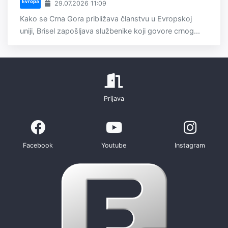
Evropa
29.07.2026 11:09
Kako se Crna Gora približava članstvu u Evropskoj
uniji, Brisel zapošljava službenike koji govore crnog...
Prijava
Facebook
Youtube
Instagram