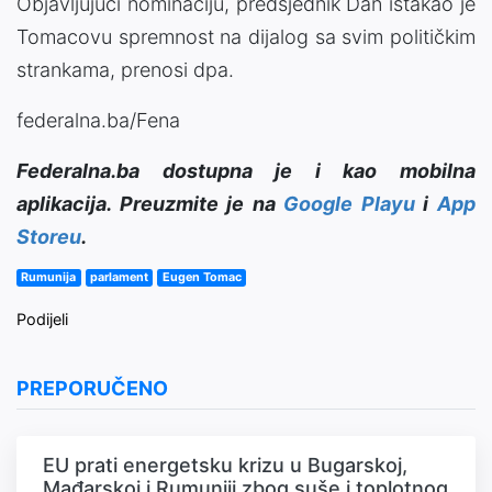
Objavljujući nominaciju, predsjednik Dan istakao je
Tomacovu spremnost na dijalog sa svim političkim
strankama, prenosi dpa.
federalna.ba/Fena
Federalna.ba dostupna je i kao mobilna
aplikacija. Preuzmite je na
Google Playu
i
App
Storeu
.
Rumunija
parlament
Eugen Tomac
Podijeli
PREPORUČENO
EU prati energetsku krizu u Bugarskoj,
Mađarskoj i Rumuniji zbog suše i toplotnog