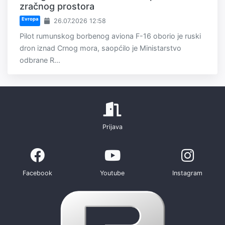
zračnog prostora
Evropa
26.07.2026 12:58
Pilot rumunskog borbenog aviona F-16 oborio je ruski
dron iznad Crnog mora, saopćilo je Ministarstvo
odbrane R...
Prijava
Facebook
Youtube
Instagram