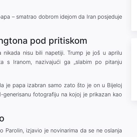
i papa – smatrao dobrom idejom da Iran posjeduje
ngtona pod pritiskom
ikada nisu bili napetiji. Trump je još u aprilu
a s Iranom, nazivajući ga „slabim po pitanju
da je papa izabran samo zato što je on u Bijeloj
AI-generisanu fotografiju na kojoj je prikazan kao
o
ro Parolin, izjavio je novinarima da se ne oslanja