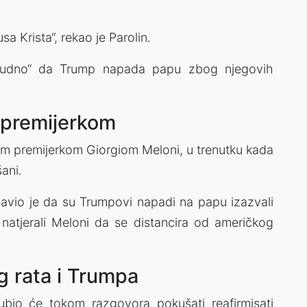
Krista“, rekao je Parolin.
čudno“ da Trump napada papu zbog njegovih
m premijerkom
skom premijerkom Giorgiom Meloni, u trenutku kada
ani.
izjavio je da su Trumpovi napadi na papu izazvali
o natjerali Meloni da se distancira od američkog
og rata i Trumpa
ubio će tokom razgovora pokušati reafirmisati