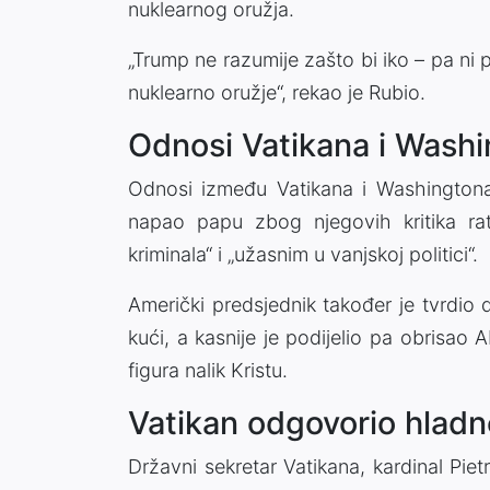
nuklearnog oružja.
„Trump ne razumije zašto bi iko – pa n
nuklearno oružje“, rekao je Rubio.
Odnosi Vatikana i Washi
Odnosi između Vatikana i Washingtona n
napao papu zbog njegovih kritika rat
kriminala“ i „užasnim u vanjskoj politici“.
Američki predsjednik također je tvrdio 
kući, a kasnije je podijelio pa obrisao 
figura nalik Kristu.
Vatikan odgovorio hladn
Državni sekretar Vatikana, kardinal Piet