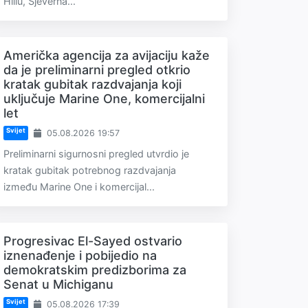
Hillu, Sjeverna...
Američka agencija za avijaciju kaže
da je preliminarni pregled otkrio
kratak gubitak razdvajanja koji
uključuje Marine One, komercijalni
let
Svijet
05.08.2026 19:57
Preliminarni sigurnosni pregled utvrdio je
kratak gubitak potrebnog razdvajanja
između Marine One i komercijal...
Progresivac El-Sayed ostvario
iznenađenje i pobijedio na
demokratskim predizborima za
Senat u Michiganu
Svijet
05.08.2026 17:39