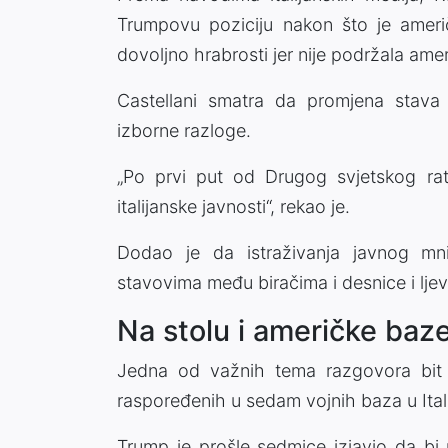
Trumpovu poziciju nakon što je ameri
dovoljno hrabrosti jer nije podržala ame
Castellani smatra da promjena stava
izborne razloge.
„Po prvi put od Drugog svjetskog rata
italijanske javnosti“, rekao je.
Dodao je da istraživanja javnog mni
stavovima među biračima i desnice i ljev
Na stolu i američke baze u
Jedna od važnih tema razgovora bit 
raspoređenih u sedam vojnih baza u Italij
Trump je prošle sedmice izjavio da bi 