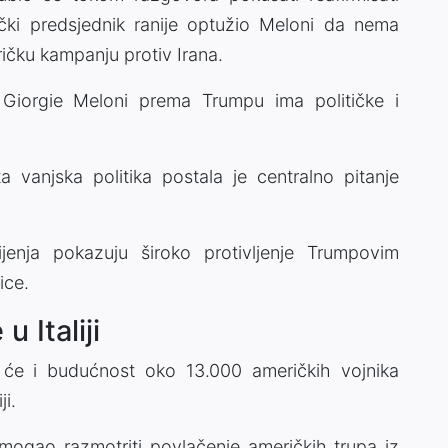
čki predsjednik ranije optužio Meloni da nema
ričku kampanju protiv Irana.
 Giorgie Meloni prema Trumpu ima političke i
 vanjska politika postala je centralno pitanje
jenja pokazuju široko protivljenje Trumpovim
ice.
 Italiji
će i budućnost oko 13.000 američkih vojnika
i.
mogao razmotriti povlačenje američkih trupa iz