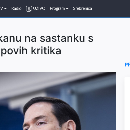
TV
Radio
UŽIVO
Program
Srebrenica
kanu na sastanku s
ovih kritika
P