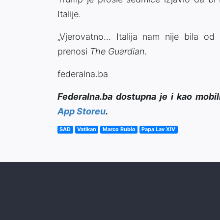
Italije.
„Vjerovatno… Italija nam nije bila od 
prenosi
The Guardian
.
federalna.ba
Federalna.ba dostupna je i kao mobil
App Storeu
.
SAD
Vatikan
Marco Rubio
Papa Lav XIV