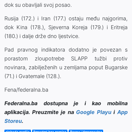
dok su obavljali svoj posao.
Rusija (172.) i Iran (177.) ostaju među najgorima,
dok Kina (178.), Sjeverna Koreja (179.) i Eritreja
(180.) i dalje drže dno ljestvice.
Pad pravnog indikatora dodatno je povezan s
porastom zloupotrebe SLAPP tužbi protiv
novinara, zabilježenih u zemljama poput Bugarske
(71.) i Gvatemale (128.).
Fena/federalna.ba
Federalna.ba dostupna je i kao mobilna
aplikacija. Preuzmite je na
Google Playu
i
App
Storeu
.
sloboda medija
Reporteri bez granica
Bosna i Hercegovina