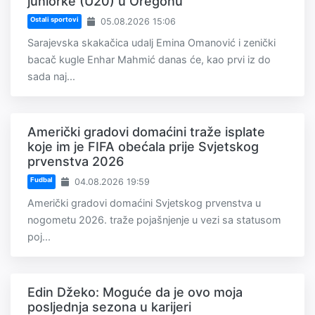
juniorke (U20) u Oregonu
Ostali sportovi
05.08.2026 15:06
Sarajevska skakačica udalj Emina Omanović i zenički
bacač kugle Enhar Mahmić danas će, kao prvi iz do
sada naj...
Američki gradovi domaćini traže isplate
koje im je FIFA obećala prije Svjetskog
prvenstva 2026
Fudbal
04.08.2026 19:59
Američki gradovi domaćini Svjetskog prvenstva u
nogometu 2026. traže pojašnjenje u vezi sa statusom
poj...
Edin Džeko: Moguće da je ovo moja
posljednja sezona u karijeri