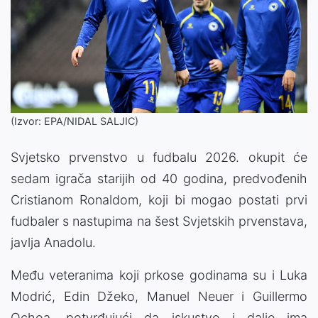
(Izvor: EPA/NIDAL SALJIC)
Svjetsko prvenstvo u fudbalu 2026. okupit će
sedam igrača starijih od 40 godina, predvođenih
Cristianom Ronaldom, koji bi mogao postati prvi
fudbaler s nastupima na šest Svjetskih prvenstava,
javlja Anadolu.
Među veteranima koji prkose godinama su i Luka
Modrić, Edin Džeko, Manuel Neuer i Guillermo
Ochoa, potvrđujući da iskustvo i dalje ima