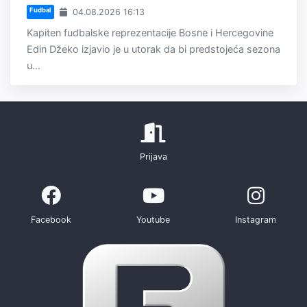
Fudbal
04.08.2026 16:13
Kapiten fudbalske reprezentacije Bosne i Hercegovine
Edin Džeko izjavio je u utorak da bi predstojeća sezona
u...
Prijava
Facebook
Youtube
Instagram