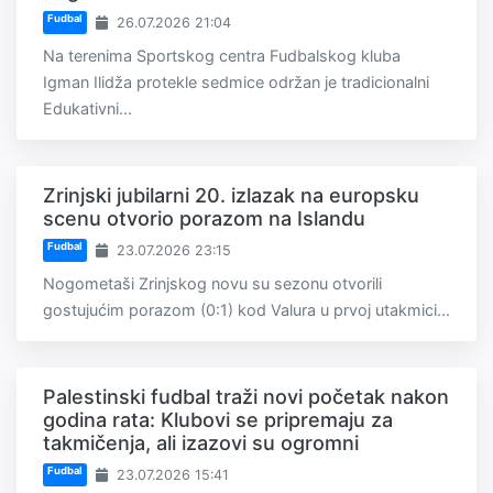
Fudbal
26.07.2026 21:04
Na terenima Sportskog centra Fudbalskog kluba
Igman Ilidža protekle sedmice održan je tradicionalni
Edukativni...
Zrinjski jubilarni 20. izlazak na europsku
scenu otvorio porazom na Islandu
Fudbal
23.07.2026 23:15
Nogometaši Zrinjskog novu su sezonu otvorili
gostujućim porazom (0:1) kod Valura u prvoj utakmici...
Palestinski fudbal traži novi početak nakon
godina rata: Klubovi se pripremaju za
takmičenja, ali izazovi su ogromni
Fudbal
23.07.2026 15:41