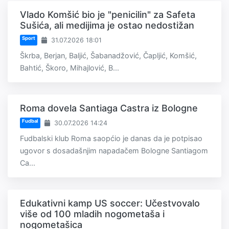
Vlado Komšić bio je "penicilin" za Safeta
Sušića, ali medijima je ostao nedostižan
Sport
31.07.2026 18:01
Škrba, Berjan, Baljić, Šabanadžović, Čapljić, Komšić,
Bahtić, Škoro, Mihajlović, B...
Roma dovela Santiaga Castra iz Bologne
Fudbal
30.07.2026 14:24
Fudbalski klub Roma saopćio je danas da je potpisao
ugovor s dosadašnjim napadačem Bologne Santiagom
Ca...
Edukativni kamp US soccer: Učestvovalo
više od 100 mladih nogometaša i
nogometašica