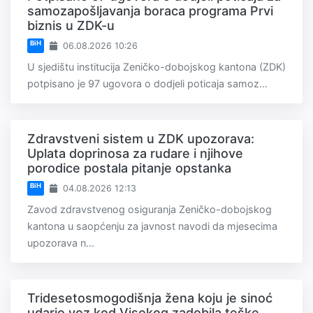
samozapošljavanja boraca programa Prvi
biznis u ZDK-u
BiH
06.08.2026 10:26
U sjedištu institucija Zeničko-dobojskog kantona (ZDK)
potpisano je 97 ugovora o dodjeli poticaja samoz...
Zdravstveni sistem u ZDK upozorava:
Uplata doprinosa za rudare i njihove
porodice postala pitanje opstanka
BiH
04.08.2026 12:13
Zavod zdravstvenog osiguranja Zeničko-dobojskog
kantona u saopćenju za javnost navodi da mjesecima
upozorava n...
Tridesetosmogodišnja žena koju je sinoć
udario voz kod Visokog zadobila teške