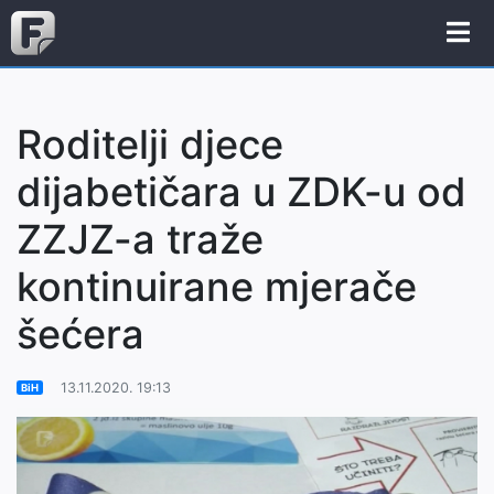
Roditelji djece
dijabetičara u ZDK-u od
ZZJZ-a traže
kontinuirane mjerače
šećera
13.11.2020. 19:13
BiH