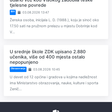
tjelesne povrede
BiH
03.08.2026 13:47
Ženska osoba, inicijala L. D. (1988.), koju je sinoć oko
17.50 sati na pružnom prelazu u mjestu Dobrinje kod
V...
U srednje škole ZDK upisano 2.880
učenika, više od 400 mjesta ostalo
nepopunjeno
Obrazovanje
03.08.2026 10:45
U devet od 12 općina i gradova u kojima nadležnost
ima Ministarstvo obrazovanja, nauke, kulture i sporta
Zenič...