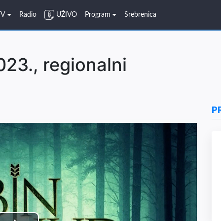
TV
Radio
UŽIVO
Program
Srebrenica
23., regionalni
P