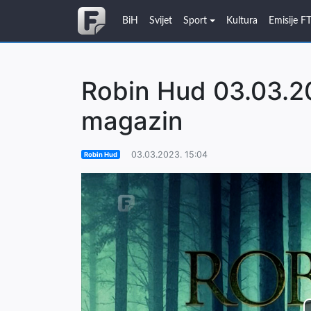
BiH
Svijet
Sport
Kultura
Emisije F
Robin Hud 03.03.20
magazin
03.03.2023. 15:04
Robin Hud