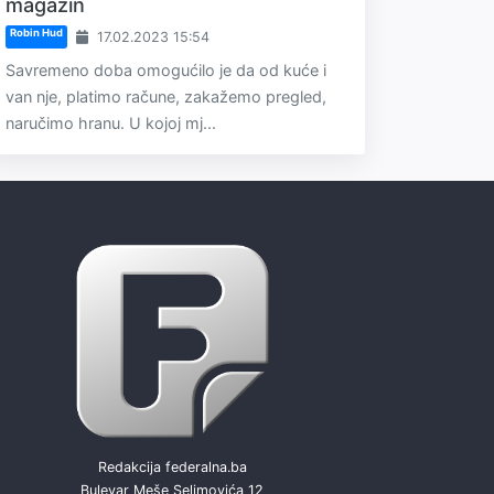
magazin
Robin Hud
17.02.2023 15:54
Savremeno doba omogućilo je da od kuće i
van nje, platimo račune, zakažemo pregled,
naručimo hranu. U kojoj mj...
Redakcija federalna.ba
Bulevar Meše Selimovića 12