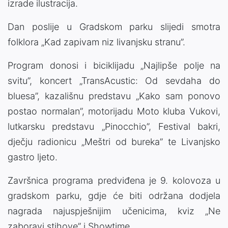
izrade ilustracija.
Dan poslije u Gradskom parku slijedi smotra
folklora „Kad zapivam niz livanjsku stranu”.
Program donosi i biciklijadu „Najlipše polje na
svitu”, koncert „TransAcustic: Od sevdaha do
bluesa”, kazališnu predstavu „Kako sam ponovo
postao normalan”, motorijadu Moto kluba Vukovi,
lutkarsku predstavu „Pinocchio”, Festival bakri,
dječju radionicu „Meštri od bureka” te Livanjsko
gastro ljeto.
Završnica programa predviđena je 9. kolovoza u
gradskom parku, gdje će biti održana dodjela
nagrada najuspješnijim učenicima, kviz „Ne
zaboravi stihove” i Showtime.