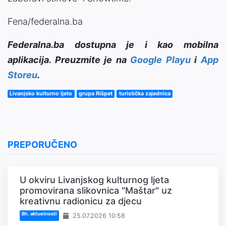
Fena/federalna.ba
Federalna.ba dostupna je i kao mobilna
aplikacija. Preuzmite je na
Google Playu
i
App
Storeu
.
Livanjsko kulturno ljeto
grupa Rišpet
turistička zajednica
PREPORUČENO
U okviru Livanjskog kulturnog ljeta
promovirana slikovnica "Maštar" uz
kreativnu radionicu za djecu
Bh. aktuelnosti
25.07.2026 10:58