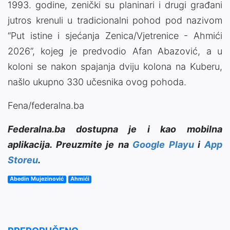
1993. godine, zenički su planinari i drugi građani
jutros krenuli u tradicionalni pohod pod nazivom
“Put istine i sjećanja Zenica/Vjetrenice - Ahmići
2026”, kojeg je predvodio Afan Abazović, a u
koloni se nakon spajanja dviju kolona na Kuberu,
našlo ukupno 330 učesnika ovog pohoda.
Fena/federalna.ba
Federalna.ba dostupna je i kao mobilna
aplikacija. Preuzmite je na
Google Playu
i
App
Storeu
.
Abedin Mujezinović
Ahmići