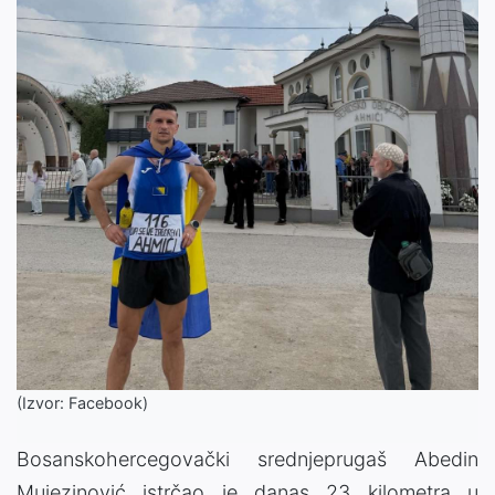
(Izvor: Facebook)
Bosanskohercegovački srednjeprugaš Abedin
Mujezinović istrčao je danas 23 kilometra u