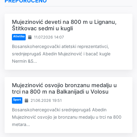
PREPORUČENO
Mujezinović deveti na 800 m u Lignanu,
Štitkovac sedmi u kugli
Atletika
11.07.2026 14:07
Bosanskohercegovački atletski reprezentativci,
srednjeprugaš Abedin Mujezinović i bacač kugle
Nermin &S...
Mujezinović osvojio bronzanu medalju u
trci na 800 m na Balkanijadi u Volosu
Sport
21.06.2026 19:51
Bosanskohercegovački srednjeprugaš Abedin
Mujezinović osvojio je bronzanu medalju u trci na 800
metara...