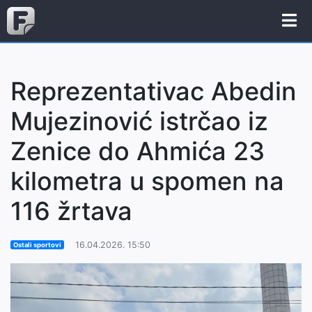
Reprezentativac Abedin
Mujezinović istrčao iz
Zenice do Ahmića 23
kilometra u spomen na
116 žrtava
16.04.2026. 15:50
Ostali sportovi