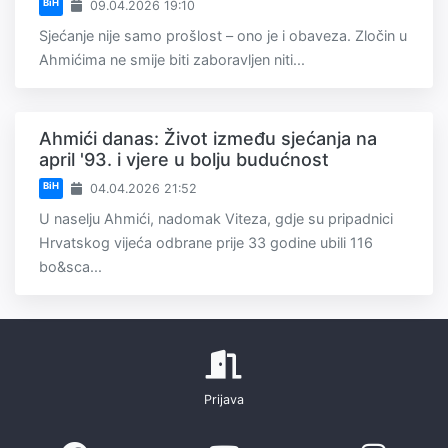
BiH
09.04.2026 19:10
Sjećanje nije samo prošlost – ono je i obaveza. Zločin u
Ahmićima ne smije biti zaboravljen niti...
Ahmići danas: Život između sjećanja na
april '93. i vjere u bolju budućnost
BiH
04.04.2026 21:52
U naselju Ahmići, nadomak Viteza, gdje su pripadnici
Hrvatskog vijeća odbrane prije 33 godine ubili 116
bo&sca...
Prijava