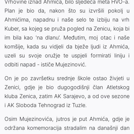
Vrhovine iznad Ahmića, bilo sljedeća meta HVO-a.
Plan je bio da, nakon što su izvršili pokolj u
Ahmićima, napadnu i naše selo te izbiju na vrh
Kuber, sa kojeg se pruža pogled na Zenicu, koja bi
im bila kao 'na dlanu'. Međutim, moj otac i naše
komšije, kada su vidjeli da bježe ljudi iz Ahmića,
uzeli su svoje oružje te uspjeli formirati liniju i
odbiti napad - ističe Mujezinović.
On je po završetku srednje škole ostao živjeti u
Zenici, gdje je bio dugogodišnji član Atletskog
kluba Zenica, zatim AK Sarajevo, a od ove sezone
i AK Sloboda Tehnograd iz Tuzle.
Osim Mujezinovića, jutros je put Ahmića, gdje je
održana komemoracija stradalim na današnji dan