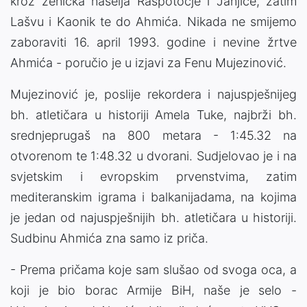
kroz zenička naselja Raspotočje i Janjiće, zatim
Lašvu i Kaonik te do Ahmića. Nikada ne smijemo
zaboraviti 16. april 1993. godine i nevine žrtve
Ahmića - poručio je u izjavi za Fenu Mujezinović.
Mujezinović je, poslije rekordera i najuspješnijeg
bh. atletičara u historiji Amela Tuke, najbrži bh.
srednjeprugaš na 800 metara - 1:45.32 na
otvorenom te 1:48.32 u dvorani. Sudjelovao je i na
svjetskim i evropskim prvenstvima, zatim
mediteranskim igrama i balkanijadama, na kojima
je jedan od najuspješnijih bh. atletičara u historiji.
Sudbinu Ahmića zna samo iz priča.
- Prema pričama koje sam slušao od svoga oca, a
koji je bio borac Armije BiH, naše je selo -