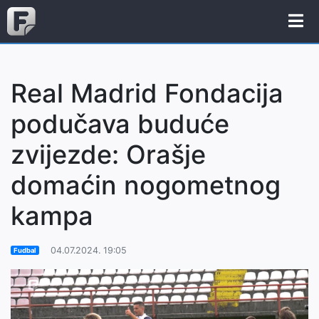
Real Madrid Fondacija
podučava buduće
zvijezde: Orašje
domaćin nogometnog
kampa
04.07.2024. 19:05
Fudbal