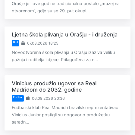
Orašje je i ove godine tradicionalno postalo „muzej na
otvorenom“, gdje su se 29. put okupi...
Ljetna škola plivanja u Orašju - i druženja
BiH
07.08.2026 18:25
Novootvorena škola plivanja u Orašju izaziva veliku
pažnju i roditelja i djece. Prilagođena za n...
Vinicius produžio ugovor sa Real
Madridom do 2032. godine
Fudbal
06.08.2026 20:36
Fudbalski klub Real Madrid i brazilski reprezentativac
Vinicius Junior postigli su dogovor o produžetku
saradn...