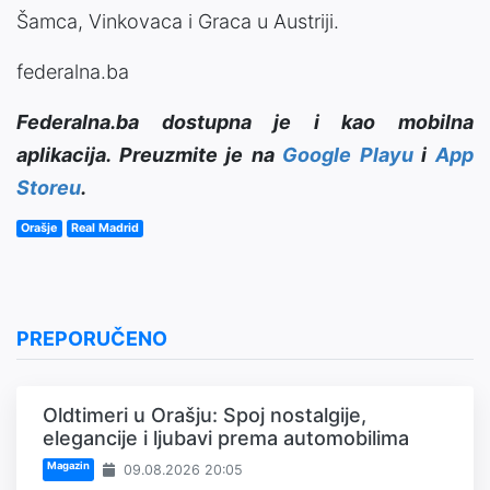
Šamca, Vinkovaca i Graca u Austriji.
federalna.ba
Federalna.ba dostupna je i kao mobilna
aplikacija. Preuzmite je na
Google Playu
i
App
Storeu
.
Orašje
Real Madrid
PREPORUČENO
Oldtimeri u Orašju: Spoj nostalgije,
elegancije i ljubavi prema automobilima
Magazin
09.08.2026 20:05