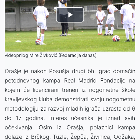
Play
Video
videoprilog Mire Živković (Federacija danas)
Orašje je nakon Posušja drugi bh. grad domaćin
petodnevnog kampa Real Madrid Fondacije na
kojem će licencirani treneri iz nogometne škole
kravljevskog kluba demonstrirati svoju nogometnu
metodologiju za razvoj mladih igrača uzrasta od 6
do 17 godina. Interes učesnika je iznad svih
očekivanja. Osim iz Orašja, polaznici kampa
dolaze iz Brčkog, Tuzle, Žepča, Živinica, Odžaka,