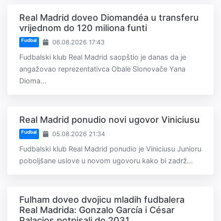
Real Madrid doveo Diomandéa u transferu
vrijednom do 120 miliona funti
Fudbal
06.08.2026 17:43
Fudbalski klub Real Madrid saopštio je danas da je
angažovao reprezentativca Obale Slonovače Yana
Dioma...
Real Madrid ponudio novi ugovor Viniciusu
Fudbal
05.08.2026 21:34
Fudbalski klub Real Madrid ponudio je Viniciusu Junioru
poboljšane uslove u novom ugovoru kako bi zadrž...
Fulham doveo dvojicu mladih fudbalera
Real Madrida: Gonzalo García i César
Palacios potpisali do 2031.