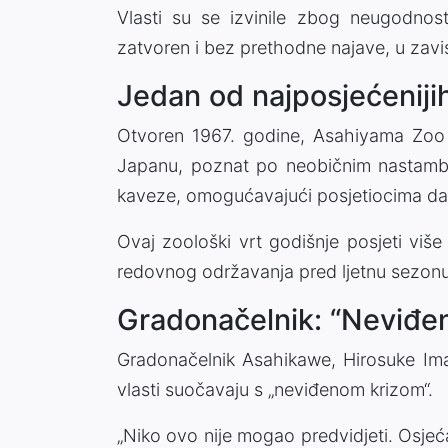
Vlasti su se izvinile zbog neugodnost
zatvoren i bez prethodne najave, u zavis
Jedan od najposjećeniji
Otvoren 1967. godine, Asahiyama Zoo j
Japanu, poznat po neobičnim nastamba
kaveze, omogućavajući posjetiocima da ž
Ovaj zoološki vrt godišnje posjeti više
redovnog održavanja pred ljetnu sezonu
Gradonačelnik: “Neviđen
Gradonačelnik Asahikawe, Hirosuke Imaz
vlasti suočavaju s „neviđenom krizom“.
„Niko ovo nije mogao predvidjeti. Osje