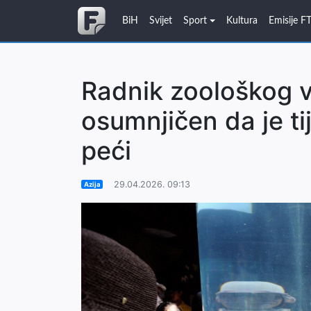
BiH
Svijet
Sport
Kultura
Emisije F
Radnik zoološkog v
osumnjičen da je ti
peći
29.04.2026. 09:13
Azija