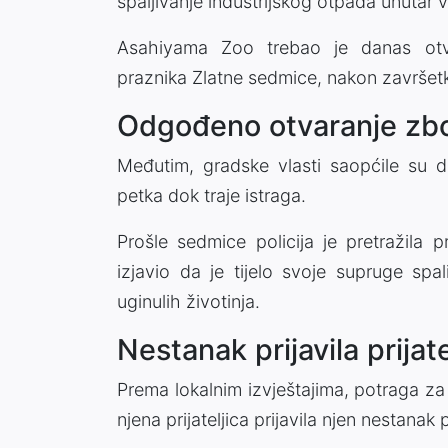
spaljivanje industrijskog otpada unutar v
Asahiyama Zoo trebao je danas otvo
praznika Zlatne sedmice, nakon završet
Odgođeno otvaranje zbo
Međutim, gradske vlasti saopćile su d
petka dok traje istraga.
Prošle sedmice policija je pretražila 
izjavio da je tijelo svoje supruge spa
uginulih životinja.
Nestanak prijavila prijate
Prema lokalnim izvještajima, potraga z
njena prijateljica prijavila njen nestanak po