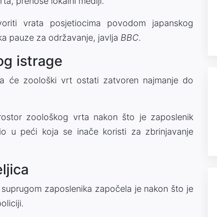
rta, prenose lokalni mediji.
riti vrata posjetiocima povodom japanskog
ka pauze za održavanje, javlja
BBC
.
g istrage
a će zoološki vrt ostati zatvoren najmanje do
prostor zoološkog vrta nakon što je zaposlenik
lio u peći koja se inače koristi za zbrinjavanje
ljica
a suprugom zaposlenika započela je nakon što je
liciji.