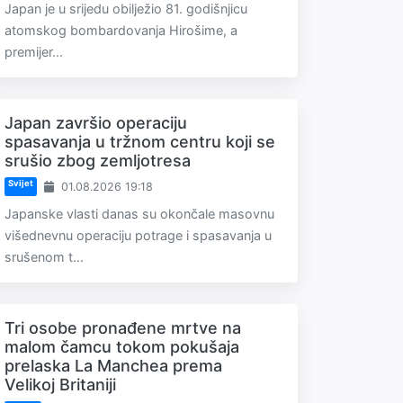
Japan je u srijedu obilježio 81. godišnjicu
atomskog bombardovanja Hirošime, a
premijer...
Japan završio operaciju
spasavanja u tržnom centru koji se
srušio zbog zemljotresa
Svijet
01.08.2026 19:18
Japanske vlasti danas su okončale masovnu
višednevnu operaciju potrage i spasavanja u
srušenom t...
Tri osobe pronađene mrtve na
malom čamcu tokom pokušaja
prelaska La Manchea prema
Velikoj Britaniji