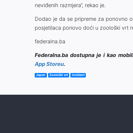
neviđenih razmjera“, rekao je.
Dodao je da se pripreme za ponovno otv
posjetilaca ponovo doći u zoološki vrt 
federalna.ba
Federalna.ba dostupna je i kao mobil
App Storeu
.
Japan
Zoološki vrt
incident