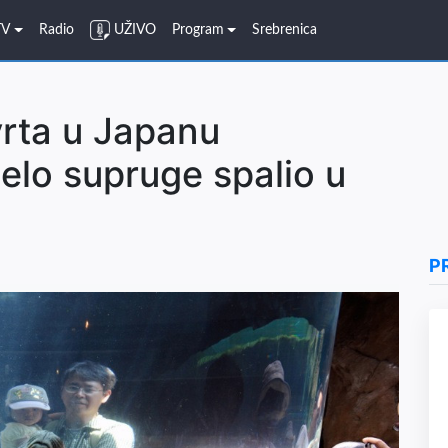
TV
Radio
UŽIVO
Program
Srebrenica
rta u Japanu
jelo supruge spalio u
P