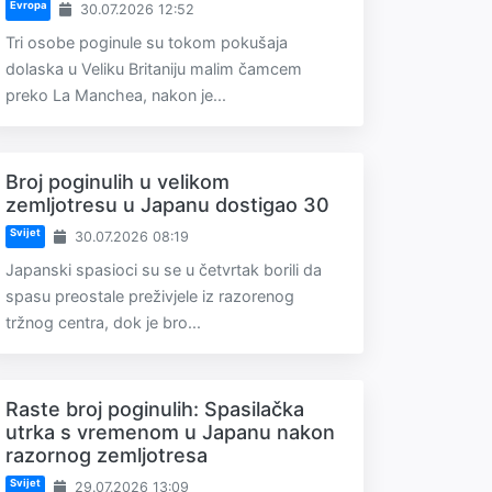
Evropa
30.07.2026 12:52
Tri osobe poginule su tokom pokušaja
dolaska u Veliku Britaniju malim čamcem
preko La Manchea, nakon je...
Broj poginulih u velikom
zemljotresu u Japanu dostigao 30
Svijet
30.07.2026 08:19
Japanski spasioci su se u četvrtak borili da
spasu preostale preživjele iz razorenog
tržnog centra, dok je bro...
Raste broj poginulih: Spasilačka
utrka s vremenom u Japanu nakon
razornog zemljotresa
Svijet
29.07.2026 13:09