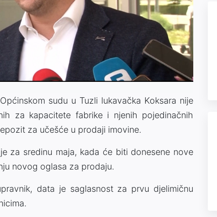
Video
Općinskom sudu u Tuzli lukavačka Koksara nije
anih za kapacitete fabrike i njenih pojedinačnih
n depozit za učešće u prodaji imovine.
 je za sredinu maja, kada će biti donesene nove
nju novog oglasa za prodaju.
 upravnik, data je saglasnost za prvu djelimičnu
nicima.