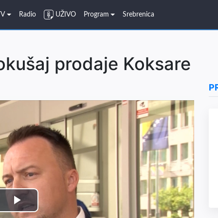
TV
Radio
UŽIVO
Program
Srebrenica
okušaj prodaje Koksare
P
Play