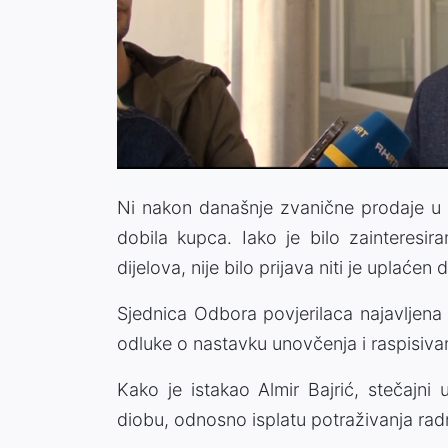
Ni nakon današnje zvanične prodaje u 
dobila kupca. Iako je bilo zainteresir
dijelova, nije bilo prijava niti je uplaće
Sjednica Odbora povjerilaca najavljena
odluke o nastavku unovčenja i raspisiva
Kako je istakao Almir Bajrić, stečajni
diobu, odnosno isplatu potraživanja rad