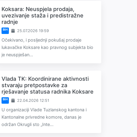
Koksara: Neuspjela prodaja,
uvezivanje staža i predistražne
radnje
BiH
25.07.2026 19:59
Očekivano, i posljednji pokušaj prodaje
lukavačke Koksare kao pravnog subjekta bio
je neuspješan...
Vlada TK: Koordinirane aktivnosti
stvaraju pretpostavke za
rješavanje statusa radnika Koksare
BiH
22.04.2026 12:51
U organizaciji Vlade Tuzlanskog kantona i
Kantonalne privredne komore, danas je
održan Okrugli sto „Inte...