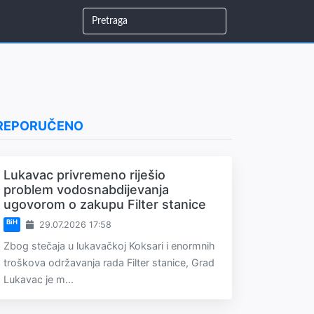
REPORUČENO
Lukavac privremeno riješio
problem vodosnabdijevanja
ugovorom o zakupu Filter stanice
BiH
29.07.2026 17:58
Zbog stečaja u lukavačkoj Koksari i enormnih
troškova održavanja rada Filter stanice, Grad
Lukavac je m...