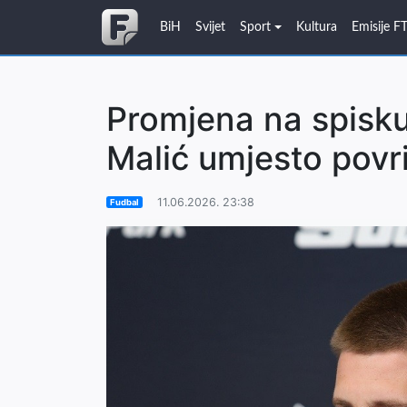
BiH
Svijet
Sport
Kultura
Emisije F
Promjena na spisku
Malić umjesto povr
11.06.2026. 23:38
Fudbal