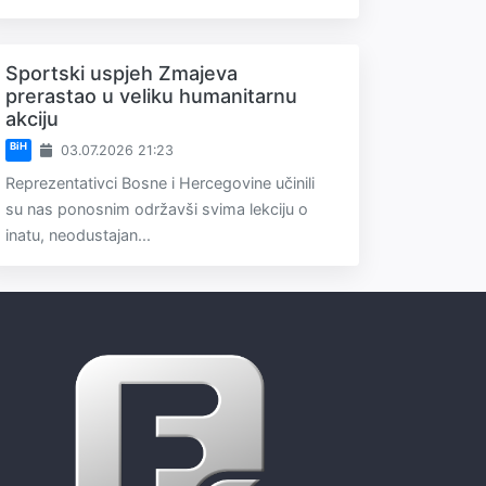
Sportski uspjeh Zmajeva
prerastao u veliku humanitarnu
akciju
BiH
03.07.2026 21:23
Reprezentativci Bosne i Hercegovine učinili
su nas ponosnim održavši svima lekciju o
inatu, neodustajan...