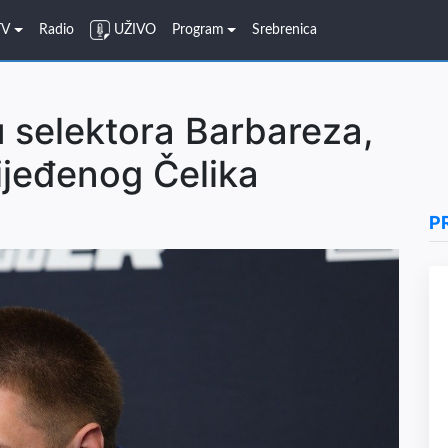
TV
Radio
UŽIVO
Program
Srebrenica
 selektora Barbareza,
ijeđenog Čelika
P