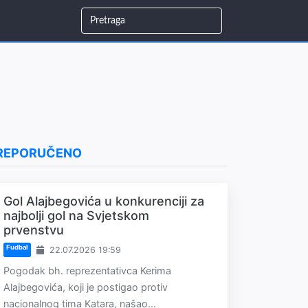
REPORUČENO
Gol Alajbegovića u konkurenciji za
najbolji gol na Svjetskom
prvenstvu
Fudbal
22.07.2026 19:59
Pogodak bh. reprezentativca Kerima
Alajbegovića, koji je postigao protiv
nacionalnog tima Katara, našao...