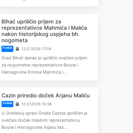
Bihać upriličio prijem za
reprezentativce Mahmića i Malića
nakon historijskog uspjeha bh.
nogometa
Fudbal
12.07.2026 17:04
Grad Bihać danas je upriličio svečani prijem
za nogometne reprezentativce Bosne i
Hercegovine Ermina Mahmića i...
Cazin priredio doček Arjanu Maliću
Fudbal
12.07.2026 16:38
U Gradskoj upravi Grada Cazina upriličen je
svečani doček mladom reprezentativcu
Bosne i Hercegovine Arjanu Ma...