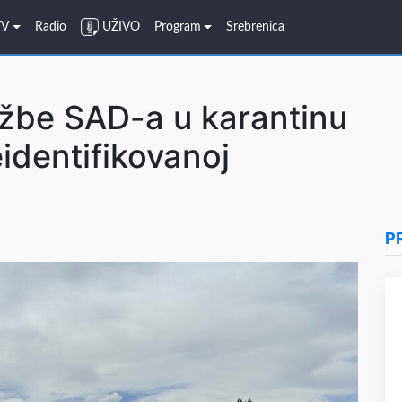
TV
Radio
UŽIVO
Program
Srebrenica
lužbe SAD-a u karantinu
identifikovanoj
P