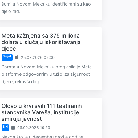
šumi u Novom Meksiku identificirani su kao
tijelo rad...
Meta kažnjena sa 375 miliona
dolara u slučaju iskorištavanja
djece
Svijet
25.03.2026 09:30
Porota u Novom Meksiku proglasila je Meta
platforme odgovornim u tužbi za sigurnost
djece, rekavši da j...
Olovo u krvi svih 111 testiranih
stanovnika Vareša, institucije
smiruju javnost
BiH
06.02.2026 19:39
Nakon što je u decembru prošle godine,