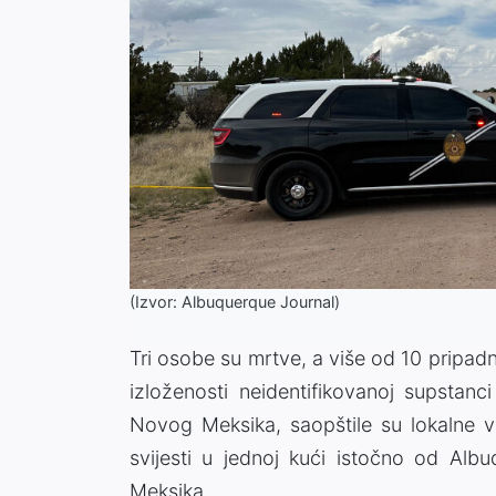
(Izvor: Albuquerque Journal)
Tri osobe su mrtve, a više od 10 pripadn
izloženosti neidentifikovanoj supstanc
Novog Meksika, saopštile su lokalne v
svijesti u jednoj kući istočno od Alb
Meksika.