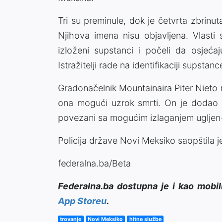
Tri su preminule, dok je četvrta zbrinuta
Njihova imena nisu objavljena. Vlasti 
izloženi supstanci i počeli da osjeća
Istražitelji rade na identifikaciji supstanc
Gradonačelnik Mountainaira Piter Nieto r
ona mogući uzrok smrti. On je dodao d
povezani sa mogućim izlaganjem ugljen-
Policija države Novi Meksiko saopštila j
federalna.ba/Beta
Federalna.ba dostupna je i kao mobil
App Storeu
.
trovanje
Novi Meksiko
hitne službe