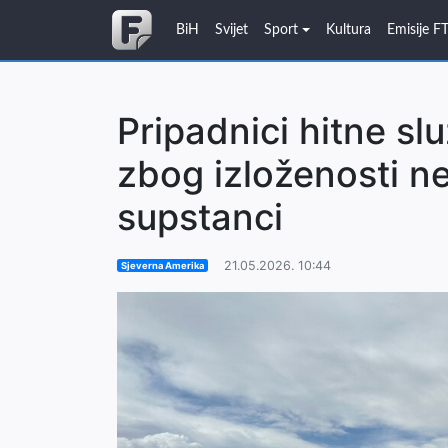
BiH
Svijet
Sport
Kultura
Emisije F
Pripadnici hitne s
zbog izloženosti ne
supstanci
21.05.2026. 10:44
Sjeverna Amerika