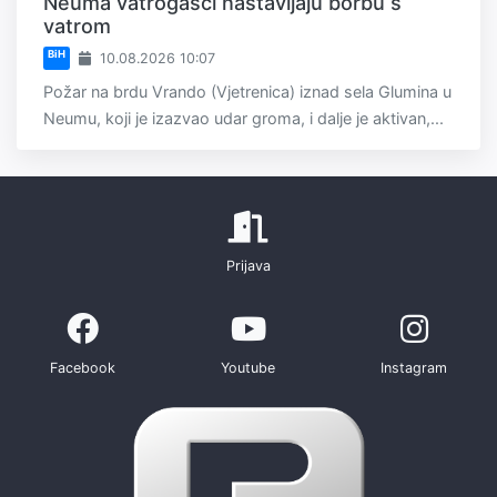
Neuma vatrogasci nastavljaju borbu s
vatrom
BiH
10.08.2026 10:07
Požar na brdu Vrando (Vjetrenica) iznad sela Glumina u
Neumu, koji je izazvao udar groma, i dalje je aktivan,...
Prijava
Facebook
Youtube
Instagram