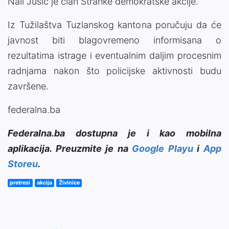
Nail Jusić
je član
Stranke demokratske akcije.
Iz Tužilaštva Tuzlanskog kantona poručuju da će
javnost biti blagovremeno informisana o
rezultatima istrage i eventualnim daljim procesnim
radnjama nakon što policijske aktivnosti budu
završene.
federalna.ba
Federalna.ba dostupna je i kao mobilna
aplikacija. Preuzmite je na
Google Playu
i
App
Storeu
.
pretresi
akcija
Živinice