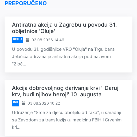
PREPORUČENO
Antiratna akcija u Zagrebu u povodu 31.
obljetnice 'Oluje'
Regija
03.08.2026 14:46
U povodu 31. godišnjice VRO "Oluja" na Trgu bana
Jelačića održana je antiratna akcija pod nazivom
"Zloč...
Akcija dobrovoljnog darivanja krvi '"Daruj
krv, budi njihov heroj!' 10. augusta
BiH
03.08.2026 10:22
Udruženje "Srce za djecu oboljelu od raka", u saradnji
sa Zavodom za transfuzijsku medicinu FBiH i Crvenim
kri...