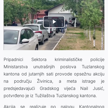
Play
Video
Pripadnici Sektora kriminalističke policije
Ministarstva unutrašnjih poslova Tuzlanskog
kantona od jutarnjih sati provode opsežnu akciju
na području
Živinica
, a meta istrage je
predsjedavajući Gradskog vijeća
Nail Jusić
,
potvrđeno je iz Tužilaštva Tuzlanskog kantona.
Akcija se realizuje po nalogu Kantonalnog