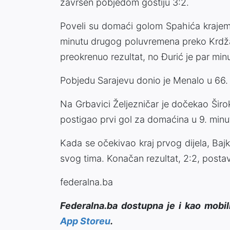
završen pobjedom gostiju 3:2.
Poveli su domaći golom Spahića krajem
minutu drugog poluvremena preko Krdžali
preokrenuo rezultat, no Đurić je par min
Pobjedu Sarajevu donio je Menalo u 66.
Na Grbavici Željezničar je dočekao Širok
postigao prvi gol za domaćina u 9. minu
Kada se očekivao kraj prvog dijela, Bajk
svog tima. Konačan rezultat, 2:2, postav
federalna.ba
Federalna.ba dostupna je i kao mobil
App Storeu
.