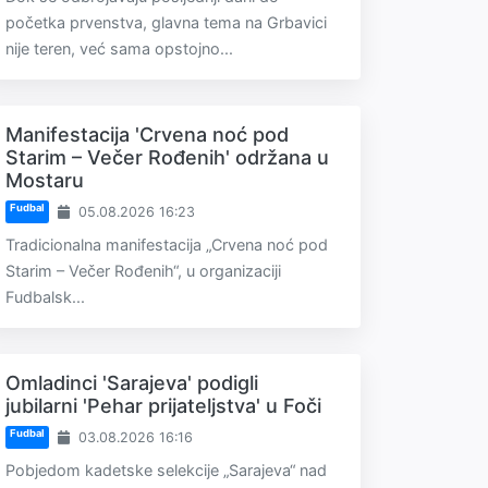
početka prvenstva, glavna tema na Grbavici
nije teren, već sama opstojno...
Manifestacija 'Crvena noć pod
Starim – Večer Rođenih' održana u
Mostaru
Fudbal
05.08.2026 16:23
Tradicionalna manifestacija „Crvena noć pod
Starim – Večer Rođenih“, u organizaciji
Fudbalsk...
Omladinci 'Sarajeva' podigli
jubilarni 'Pehar prijateljstva' u Foči
Fudbal
03.08.2026 16:16
Pobjedom kadetske selekcije „Sarajeva“ nad