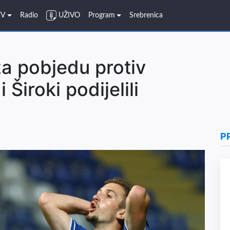
TV
Radio
UŽIVO
Program
Srebrenica
za pobjedu protiv
 Široki podijelili
P