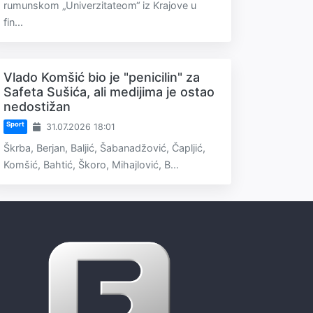
rumunskom „Univerzitateom“ iz Krajove u
fin...
Vlado Komšić bio je "penicilin" za
Safeta Sušića, ali medijima je ostao
nedostižan
Sport
31.07.2026 18:01
Škrba, Berjan, Baljić, Šabanadžović, Čapljić,
Komšić, Bahtić, Škoro, Mihajlović, B...