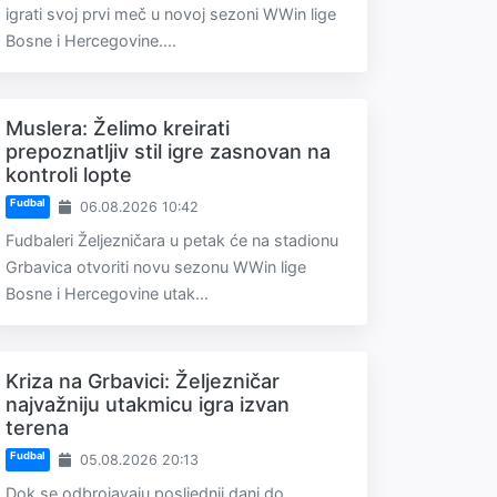
igrati svoj prvi meč u novoj sezoni WWin lige
Bosne i Hercegovine....
Muslera: Želimo kreirati
prepoznatljiv stil igre zasnovan na
kontroli lopte
Fudbal
06.08.2026 10:42
Fudbaleri Željezničara u petak će na stadionu
Grbavica otvoriti novu sezonu WWin lige
Bosne i Hercegovine utak...
Kriza na Grbavici: Željezničar
najvažniju utakmicu igra izvan
terena
Fudbal
05.08.2026 20:13
Dok se odbrojavaju posljednji dani do