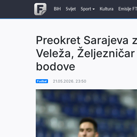
BiH
Svijet
Sport
Kultura
Emisije F
Preokret Sarajeva 
Veleža, Željezničar i
bodove
21.05.2026. 23:50
Fudbal