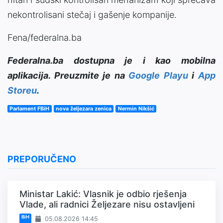
nekontrolisani stečaj i gašenje kompanije.
Fena/federalna.ba
Federalna.ba dostupna je i kao mobilna
aplikacija. Preuzmite je na
Google Playu
i
App
Storeu
.
Parlament FBiH
nova željezara zenica
Nermin Nikšić
PREPORUČENO
Ministar Lakić: Vlasnik je odbio rješenja
Vlade, ali radnici Željezare nisu ostavljeni
BiH
05.08.2026 14:45