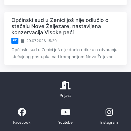
Općinski sud u Zenici još nije odlučio o
stečaju Nove Željezare, nastavljena
konzervacija Visoke peći
BiH
29.07.2026 15:20
Općinski sud u Zenici još nije donio odluku o otvaranju
stečajnog postupka nad kompanijom Nova Željezar...
Prijava
Facebook
Youtube
Instagram