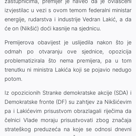
zastupnicima, premijer je naveo da je ovlašćeni
izvjestilac u vezi s ovom temom federalni ministar
energije, rudarstva i industrije Vedran Lakić, a da
će on (Nikšić) doći kasnije na sjednicu.
Premijerova obavijest je uslijedila nakon što je
odmah po otvaranju ove sjednice, opozicija
problematizirala što nema premijera, pa u tom
trenutku ni ministra Lakića koji se pojavio nedugo
potom.
Iz opozicionih Stranke demokratske akcije (SDA) i
Demokratske fronte (DF) su zahtjev za Nikšićevim
pa i Lakićevim prisustvom obrazlagali riječima da
čelnici Vlade moraju prisustvovati zbog značaja
strateškog preduzeća na koje se odnosi dnevni