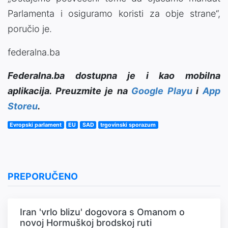
Parlamenta i osiguramo koristi za obje strane“,
poručio je.
federalna.ba
Federalna.ba dostupna je i kao mobilna
aplikacija. Preuzmite je na
Google Playu
i
App
Storeu
.
Evropski parlament
EU
SAD
trgovinski sporazum
PREPORUČENO
Iran 'vrlo blizu' dogovora s Omanom o
novoj Hormuškoj brodskoj ruti