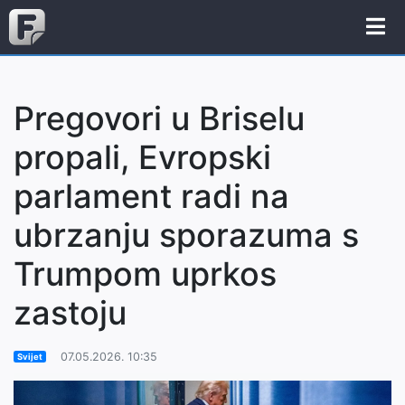
Pregovori u Briselu
propali, Evropski
parlament radi na
ubrzanju sporazuma s
Trumpom uprkos
zastoju
07.05.2026. 10:35
Svijet