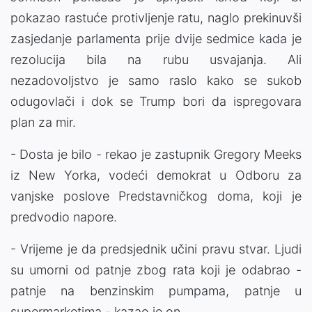
pokazao rastuće protivljenje ratu, naglo prekinuvši
zasjedanje parlamenta prije dvije sedmice kada je
rezolucija bila na rubu usvajanja. Ali
nezadovoljstvo je samo raslo kako se sukob
odugovlači i dok se Trump bori da ispregovara
plan za mir.
- Dosta je bilo - rekao je zastupnik Gregory Meeks
iz New Yorka, vodeći demokrat u Odboru za
vanjske poslove Predstavničkog doma, koji je
predvodio napore.
- Vrijeme je da predsjednik učini pravu stvar. Ljudi
su umorni od patnje zbog rata koji je odabrao -
patnje na benzinskim pumpama, patnje u
supermarketima - kazao je on.