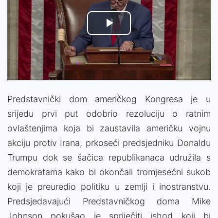
Play
Video
Predstavnički dom američkog Kongresa je u
srijedu prvi put odobrio rezoluciju o ratnim
ovlaštenjima koja bi zaustavila američku vojnu
akciju protiv Irana, prkoseći predsjedniku Donaldu
Trumpu dok se šačica republikanaca udružila s
demokratama kako bi okončali tromjesečni sukob
koji je preuredio politiku u zemlji i inostranstvu.
Predsjedavajući Predstavničkog doma Mike
Johnson pokušao je spriječiti ishod koji bi