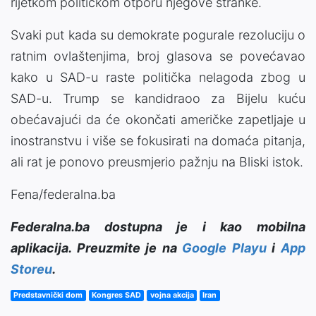
rijetkom političkom otporu njegove stranke.
Svaki put kada su demokrate pogurale rezoluciju o
ratnim ovlaštenjima, broj glasova se povećavao
kako u SAD-u raste politička nelagoda zbog u
SAD-u. Trump se kandidraoo za Bijelu kuću
obećavajući da će okončati američke zapetljaje u
inostranstvu i više se fokusirati na domaća pitanja,
ali rat je ponovo preusmjerio pažnju na Bliski istok.
Fena/federalna.ba
Federalna.ba dostupna je i kao mobilna
aplikacija. Preuzmite je na
Google Playu
i
App
Storeu
.
Predstavnički dom
Kongres SAD
vojna akcija
Iran