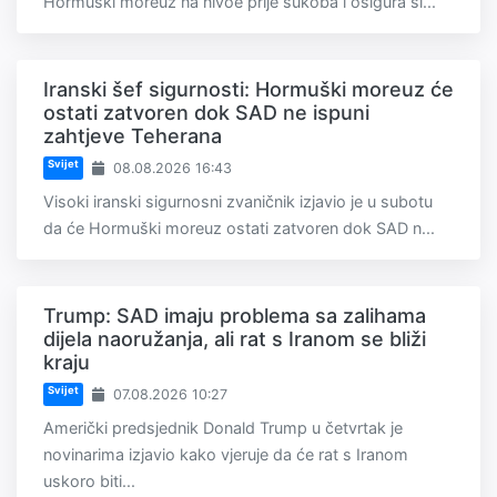
Hormuški moreuz na nivoe prije sukoba i osigura si...
Iranski šef sigurnosti: Hormuški moreuz će
ostati zatvoren dok SAD ne ispuni
zahtjeve Teherana
Svijet
08.08.2026 16:43
Visoki iranski sigurnosni zvaničnik izjavio je u subotu
da će Hormuški moreuz ostati zatvoren dok SAD n...
Trump: SAD imaju problema sa zalihama
dijela naoružanja, ali rat s Iranom se bliži
kraju
Svijet
07.08.2026 10:27
Američki predsjednik Donald Trump u četvrtak je
novinarima izjavio kako vjeruje da će rat s Iranom
uskoro biti...