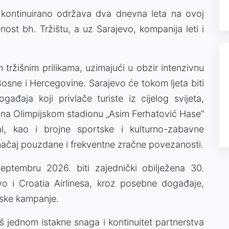
 kontinuirano održava dva dnevna leta na ovoj
nost bh. Tržištu, a uz Sarajevo, kompanija leti i
tržišnim prilikama, uzimajući u obzir intenzivnu
Bosne i Hercegovine. Sarajevo će tokom ljeta biti
đaja koji privlače turiste iz cijelog svijeta,
na na Olimpijskom stadionu „Asim Ferhatović Hase“
l, kao i brojne sportske i kulturno-zabavne
načaj pouzdane i frekventne zračne povezanosti.
ptembru 2026. biti zajednički obilježena 30.
o i Croatia Airlinesa, kroz posebne događaje,
jske kampanje.
 još jednom istakne snaga i kontinuitet partnerstva