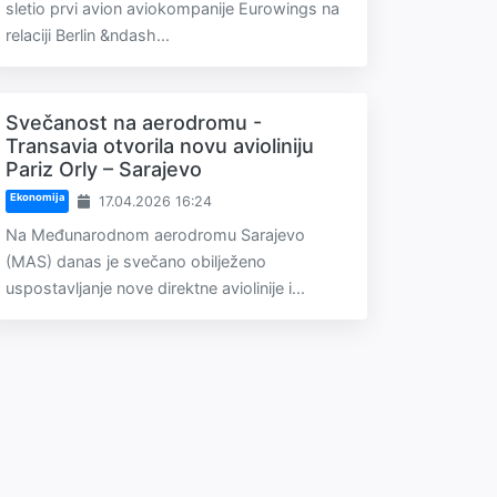
sletio prvi avion aviokompanije Eurowings na
relaciji Berlin &ndash...
Svečanost na aerodromu -
Transavia otvorila novu avioliniju
Pariz Orly – Sarajevo
Ekonomija
17.04.2026 16:24
Na Međunarodnom aerodromu Sarajevo
(MAS) danas je svečano obilježeno
uspostavljanje nove direktne aviolinije i...