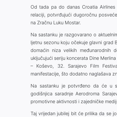
Od tada pa do danas Croatia Airlines
relaciji, potvrđujući dugoročnu posveće
na Zračnu Luku Mostar.
Na sastanku je razgovarano o aktuelnim 
ljetnu sezonu koju očekuje glavni grad 
domaćin niza velikih međunarodnih doga
uključujući seriju koncerata Dine Merli
– Koševo, 32. Sarajevo Film Festiva
manifestacije, što dodatno naglašava z
Na sastanku je potvrđeno da će u se
godišnjica saradnje Aerodroma Sarajev
promotivne aktivnosti i zajedničke medi
Taj vrijedan jubilej bit će prilika da se