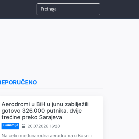
REPORUČENO
Aerodromi u BiH u junu zabilježili
gotovo 326.000 putnika, dvije
trećine preko Sarajeva
Ekonomija
20.07.2026 16:20
Na četiri međunarodna aerodroma u Bosni i