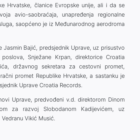
 Hrvatske, članice Evropske unije, ali i da se
zvoja avio-saobraćaja, unapređenja regionalne
i usluga, saopćeno je iz Međunarodnog aerodroma
je Jasmin Bajić, predsjednik Uprave, uz prisustvo
 poslova, Snježane Krpan, direktorice Croatia
tića, državnog sekretara za cestovni promet,
 zračni promet Republike Hrvatske, a sastanku je
dsjednik Uprave Croatia Records.
anovi Uprave, predvođeni v.d. direktorom Dinom
orom za razvoj Slobodanom Kadijevićem, uz
 Vedranu Vikić Musić.