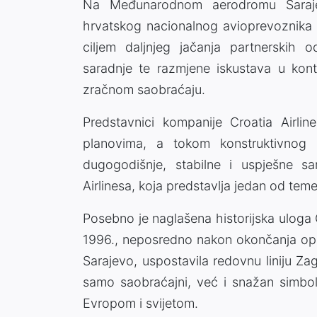
Na Međunarodnom aerodromu Saraje
hrvatskog nacionalnog avioprevoznika C
ciljem daljnjeg jačanja partnerskih 
saradnje te razmjene iskustava u kont
zračnom saobraćaju.
Predstavnici kompanije Croatia Airli
planovima, a tokom konstruktivnog 
dugogodišnje, stabilne i uspješne s
Airlinesa, koja predstavlja jedan od tem
Posebno je naglašena historijska uloga 
1996., neposredno nakon okončanja op
Sarajevo, uspostavila redovnu liniju Zag
samo saobraćajni, već i snažan simbol
Evropom i svijetom.