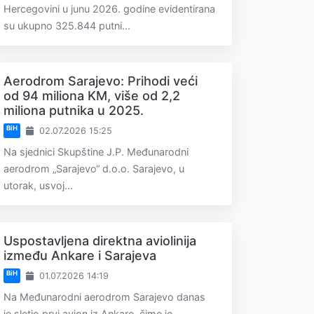
Hercegovini u junu 2026. godine evidentirana
su ukupno 325.844 putni...
Aerodrom Sarajevo: Prihodi veći
od 94 miliona KM, više od 2,2
miliona putnika u 2025.
BiH
02.07.2026 15:25
Na sjednici Skupštine J.P. Međunarodni
aerodrom „Sarajevo“ d.o.o. Sarajevo, u
utorak, usvoj...
Uspostavljena direktna aviolinija
između Ankare i Sarajeva
BiH
01.07.2026 14:19
Na Međunarodni aerodrom Sarajevo danas
je sletio prvi avion iz Ankare, čime je