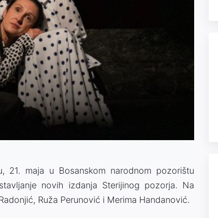
du, 21. maja u Bosanskom narodnom pozorištu
stavljanje novih izdanja Sterijinog pozorja. Na
ki Radonjić, Ruža Perunović i Merima Handanović.