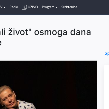
TV
Radio
UŽIVO
Program
Srebrenica
li život" osmoga dana
e
P