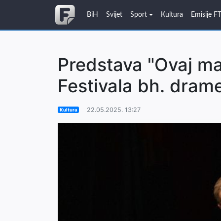
BiH
Svijet
Sport
Kultura
Emisije F
Predstava "Ovaj ma
Festivala bh. dram
22.05.2025. 13:27
Kultura