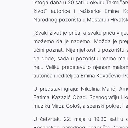
Istoga dana u 20 sati u okviru Takmiča
život“ autorice i režiserke Emine K
Narodnog pozorišta u Mostaru i Hrvatsk
„Svaki život je priča, a svaku priču vrijed
možemo da je nađemo. Možda je prep
učini poznat. Nije rijetkost u pozorištu s
da dođe, sada u pozorištu imamo malu 
ne... Veliku predstavu o njenom malom 
autorica i rediteljica Emina Kovačević-
U predstavi igraju: Nikolina Marić, Am
Fatima Kazazić Obad. Scenografiju i ko
muziku Mirza Gološ, a scenski pokret F
U četvrtak, 22. maja u 19.30 sati u o
Bosanskog narodnog pozorišta Zenica b