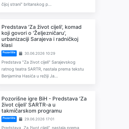
čijoj strani" britanskog p...
Predstava 'Za život cijeli', komad
koji govori o 'Željezničaru',
urbanizaciji Sarajeva i radničkoj
klasi
Pozorište
30.06.2026 10:29
Predstava "Za život cijeli" Sarajevskog
ratnog teatra SARTR, nastala prema tekstu
Benjamina Hasića u režiji Ja...
Pozorišne igre BiH - Predstava 'Za
život cijeli' SARTR-a u
takmičarskom programu
Pozorište
29.06.2026 17:01
Predstava „Za život cijeli“, nastala prema