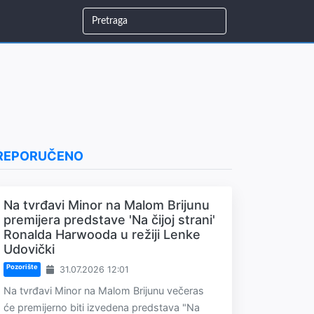
REPORUČENO
Na tvrđavi Minor na Malom Brijunu
premijera predstave 'Na čijoj strani'
Ronalda Harwooda u režiji Lenke
Udovički
Pozorište
31.07.2026 12:01
Na tvrđavi Minor na Malom Brijunu večeras
će premijerno biti izvedena predstava "Na