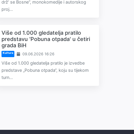
drž' se Bosne“, monokomedije i autorskog
proj...
Više od 1.000 gledatelja pratilo
predstavu 'Pobuna otpada' u četiri
grada BiH
Kultura
09.06.2026 16:26
Više od 1.000 gledatelja pratilo je izvedbe
predstave „Pobuna otpada“, koju su tijekom
turn...