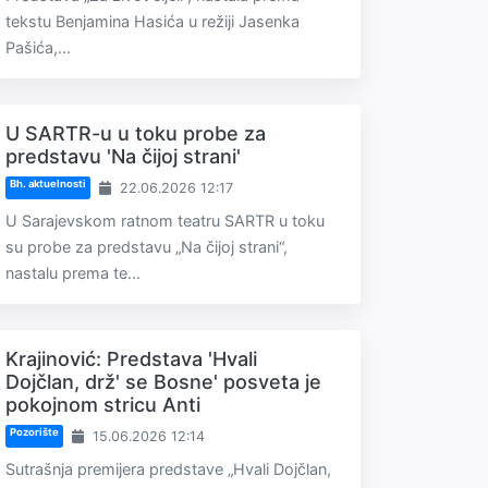
tekstu Benjamina Hasića u režiji Jasenka
Pašića,...
U SARTR-u u toku probe za
predstavu 'Na čijoj strani'
Bh. aktuelnosti
22.06.2026 12:17
U Sarajevskom ratnom teatru SARTR u toku
su probe za predstavu „Na čijoj strani“,
nastalu prema te...
Krajinović: Predstava 'Hvali
Dojčlan, drž' se Bosne' posveta je
pokojnom stricu Anti
Pozorište
15.06.2026 12:14
Sutrašnja premijera predstave „Hvali Dojčlan,