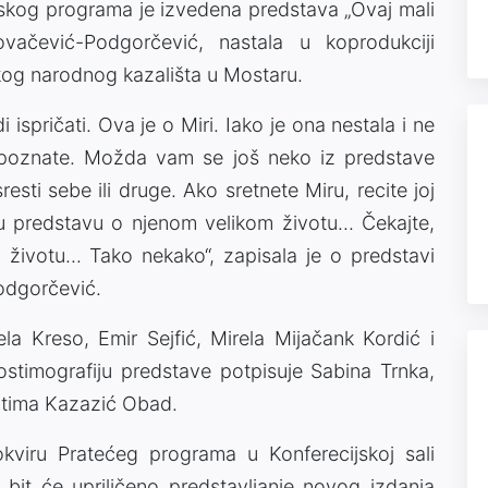
rskog programa je izvedena predstava „Ovaj mali
ovačević-Podgorčević, nastala u koprodukciji
og narodnog kazališta u Mostaru.
i ispričati. Ova je o Miri. Iako je ona nestala i ne
oznate. Možda vam se još neko iz predstave
resti sebe ili druge. Ako sretnete Miru, recite joj
predstavu o njenom velikom životu... Čekajte,
životu... Tako nekako“, zapisala je o predstavi
Podgorčević.
ela Kreso, Emir Sejfić, Mirela Mijačank Kordić i
stimografiju predstave potpisuje Sabina Trnka,
atima Kazazić Obad.
kviru Pratećeg programa u Konferecijskoj sali
it će upriličeno predstavljanje novog izdanja