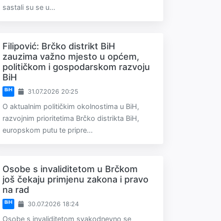
sastali su se u...
Filipović: Brčko distrikt BiH
zauzima važno mjesto u općem,
političkom i gospodarskom razvoju
BiH
BiH
31.07.2026 20:25
O aktualnim političkim okolnostima u BiH,
razvojnim prioritetima Brčko distrikta BiH,
europskom putu te pripre...
Osobe s invaliditetom u Brčkom
još čekaju primjenu zakona i pravo
na rad
BiH
30.07.2026 18:24
Osobe s invaliditetom svakodnevno se