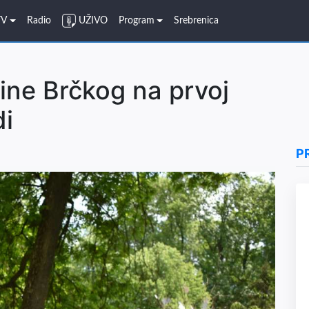
TV
Radio
UŽIVO
Program
Srebrenica
ine Brčkog na prvoj
di
P