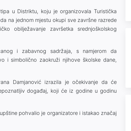
tipa u Distriktu, koju je organizovala Turistička
em da na jednom mjestu okupi sve završne razrede
čko obilježavanje završetka srednjoškolskog
čanog i zabavnog sadržaja, s namjerom da
o i simbolično zaokruži njihove školske dane,
Ivana Damjanović izrazila je očekivanje da će
repoznatljiv događaj, koji će iz godine u godinu
upštine pohvalio je organizatore i istakao značaj