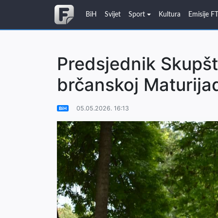
BiH
Svijet
Sport
Kultura
Emisije F
Predsjednik Skupšt
brčanskoj Maturija
05.05.2026. 16:13
BiH