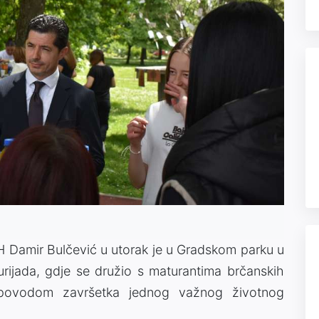
iH Damir Bulčević u utorak je u Gradskom parku u
rijada, gdje se družio s maturantima brčanskih
e povodom završetka jednog važnog životnog