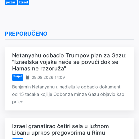
požar
Izrael
PREPORUČENO
Netanyahu odbacio Trumpov plan za Gazu:
"Izraelska vojska neće se povući dok se
Hamas ne razoruža"
Svijet
09.08.2026 14:09
Benjamin Netanyahu u nedjelju je odbacio dokument
od 15 tačaka koji je Odbor za mir za Gazu objavio kao
prijed...
Izrael granatirao četiri sela u južnom
Libanu uprkos pregovorima u Rimu