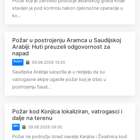
Požar koji je zahvatio područje albanskog grada Kruje
stavljen je pod kontrolu nakon cjelonoćne operacije u
ko...
Požar u postrojenju Aramca u Saudijskoj
Arabiji: Huti preuzeli odgovornost za
napad
Svijet
09.08.2026 10:20
Saudijska Arabija saopćila je u nedjelju da su
vatrogasne ekipe ugasile požar koji je izbio u
postrojenju Saud...
Požar kod Konjica lokaliziran, vatrogasci i
dalje na terenu
BiH
09.08.2026 09:30
Požar na području iznad naselja Kanjina i Živašnica kod