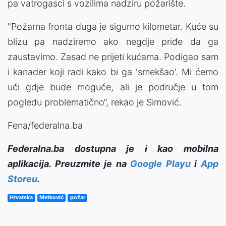
pa vatrogasci s vozilima nadziru požarište.
"Požarna fronta duga je sigurno kilometar. Kuće su
blizu pa nadziremo ako negdje priđe da ga
zaustavimo. Zasad ne prijeti kućama. Podigao sam
i kanader koji radi kako bi ga 'smekšao'. Mi ćemo
ući gdje bude moguće, ali je područje u tom
pogledu problematično“, rekao je Simović.
Fena/federalna.ba
Federalna.ba dostupna je i kao mobilna
aplikacija. Preuzmite je na
Google Playu
i
App
Storeu
.
Hrvatska
Metković
požar