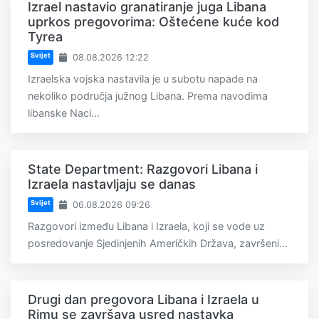
Izrael nastavio granatiranje juga Libana
uprkos pregovorima: Oštećene kuće kod
Tyrea
Svijet
08.08.2026 12:22
Izraelska vojska nastavila je u subotu napade na
nekoliko područja južnog Libana. Prema navodima
libanske Naci...
State Department: Razgovori Libana i
Izraela nastavljaju se danas
Svijet
06.08.2026 09:26
Razgovori između Libana i Izraela, koji se vode uz
posredovanje Sjedinjenih Američkih Država, završeni...
Drugi dan pregovora Libana i Izraela u
Rimu se završava usred nastavka