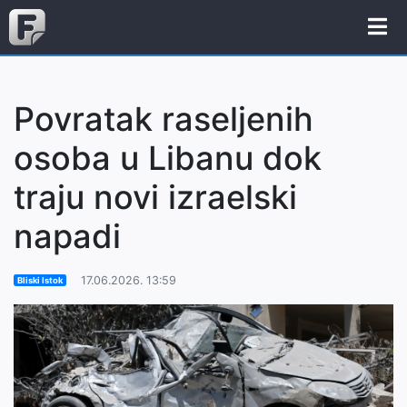
Povratak raseljenih
osoba u Libanu dok
traju novi izraelski
napadi
17.06.2026. 13:59
Bliski Istok