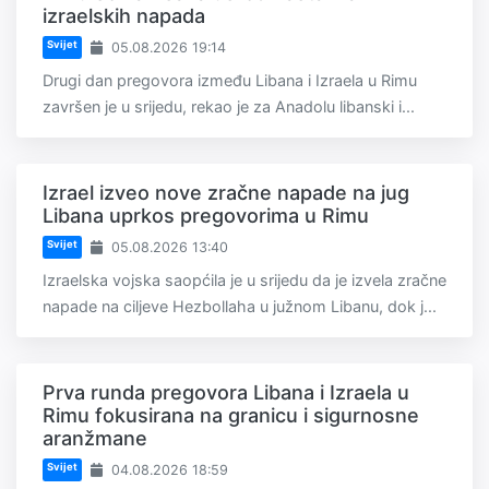
izraelskih napada
Svijet
05.08.2026 19:14
Drugi dan pregovora između Libana i Izraela u Rimu
završen je u srijedu, rekao je za Anadolu libanski i...
Izrael izveo nove zračne napade na jug
Libana uprkos pregovorima u Rimu
Svijet
05.08.2026 13:40
Izraelska vojska saopćila je u srijedu da je izvela zračne
napade na ciljeve Hezbollaha u južnom Libanu, dok j...
Prva runda pregovora Libana i Izraela u
Rimu fokusirana na granicu i sigurnosne
aranžmane
Svijet
04.08.2026 18:59