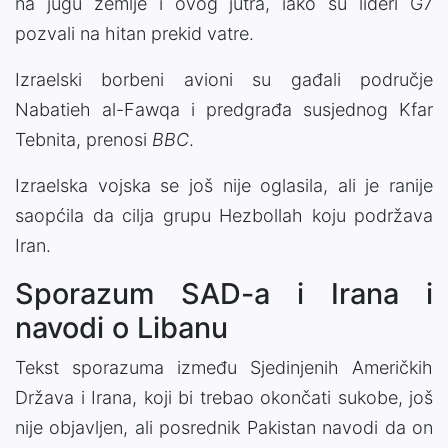
na jugu zemlje i ovog jutra, iako su lideri G7
pozvali na hitan prekid vatre.
Izraelski borbeni avioni su gađali područje
Nabatieh al-Fawqa i predgrađa susjednog Kfar
Tebnita, prenosi
BBC
.
Izraelska vojska se još nije oglasila, ali je ranije
saopćila da cilja grupu Hezbollah koju podržava
Iran.
Sporazum SAD-a i Irana i
navodi o Libanu
Tekst sporazuma između Sjedinjenih Američkih
Država i Irana, koji bi trebao okončati sukobe, još
nije objavljen, ali posrednik Pakistan navodi da on