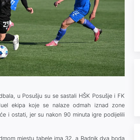
udbala, u Posušju su se sastali HŠK Posušje i FK
o duel ekipa koje se nalaze odmah iznad zone
 i ostati, jer su nakon 90 minuta igre podijelili
 sedmom mjestu tabele ima 32, a Radnik dva boda