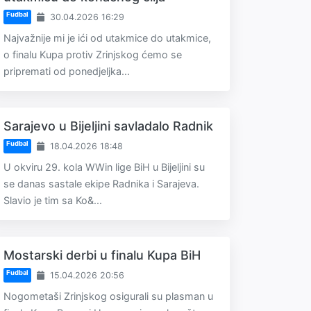
Fudbal
30.04.2026 16:29
Najvažnije mi je ići od utakmice do utakmice,
o finalu Kupa protiv Zrinjskog ćemo se
pripremati od ponedjeljka...
Sarajevo u Bijeljini savladalo Radnik
Fudbal
18.04.2026 18:48
U okviru 29. kola WWin lige BiH u Bijeljini su
se danas sastale ekipe Radnika i Sarajeva.
Slavio je tim sa Ko&...
Mostarski derbi u finalu Kupa BiH
Fudbal
15.04.2026 20:56
Nogometaši Zrinjskog osigurali su plasman u