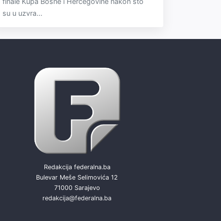
finale Kupa Bosne i Hercegovine nakon što
su u uzvra...
Redakcija federalna.ba
Bulevar Meše Selimovića 12
71000 Sarajevo
redakcija@federalna.ba