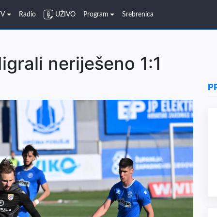
TV
Radio
UŽIVO
Program
Srebrenica
igrali neriješeno 1:1
P