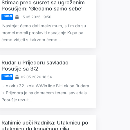
Štimac pred susret sa ugroženim
Posušjem: 'Gledamo samo sebe'
Fudbal
15.05.2026 19:50
'Nastojat ćemo dati maksimum, s tim da su
momci morali proslaviti osvajanje Kupa pa
ćemo vidjeti s kakvom ćemo...
Rudar u Prijedoru savladao
Posušje sa 3:2
Fudbal
02.05.2026 18:54
U okviru 32. kola WWin lige BiH ekipa Rudara
iz Prijedora je na domaćem terenu savladala
Posušje rezult...
Rahimić uoči Radnika: Utakmicu po
utakmicu do konačnog cilja