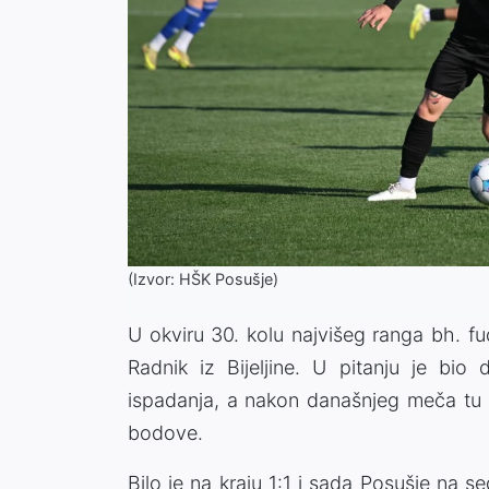
(Izvor: HŠK Posušje)
U okviru 30. kolu najvišeg ranga bh. f
Radnik iz Bijeljine. U pitanju je bi
ispadanja, a nakon današnjeg meča tu će
bodove.
Bilo je na kraju 1:1 i sada Posušje na