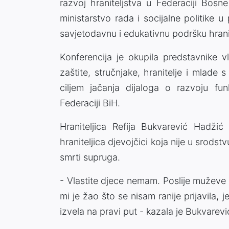
razvoj hraniteljstva u Federaciji Bosn
ministarstvo rada i socijalne politike
savjetodavnu i edukativnu podršku hrani
Konferencija je okupila predstavnike vl
zaštite, stručnjake, hranitelje i mlade
ciljem jačanja dijaloga o razvoju fun
Federaciji BiH.
Hraniteljica Refija Bukvarević Hadžić
hraniteljica djevojčici koja nije u srodst
smrti supruga.
- Vlastite djece nemam. Poslije muževe s
mi je žao što se nisam ranije prijavila,
izvela na pravi put - kazala je Bukvarev