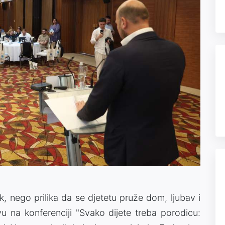
ak, nego prilika da se djetetu pruže dom, ljubav i
u na konferenciji "Svako dijete treba porodicu: