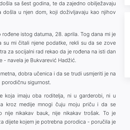
 došla sa šest godina, te da zajedno obilježavaju
došla u njen dom, koji doživljavaju kao njihov
 rođene istog datuma, 28. aprila. Tog dana mi je
 su mi čitali njene podatke, rekli su da se zove
ra za socijalni rad rekao da je rođena na isti dan
je - navela je Bukvarević Hadžić.
metna, dobra učenica i da se trudi usmjeriti je na
 i porodičnu sigurnost.
koja imaju oba roditelja, ni u garderobi, ni u
 da kroz medije mnogi čuju moju priču i da se
tvo nije nikakav bauk, nije nikakav trošak. To je
za dijete kojem je potrebna porodica - poručila je