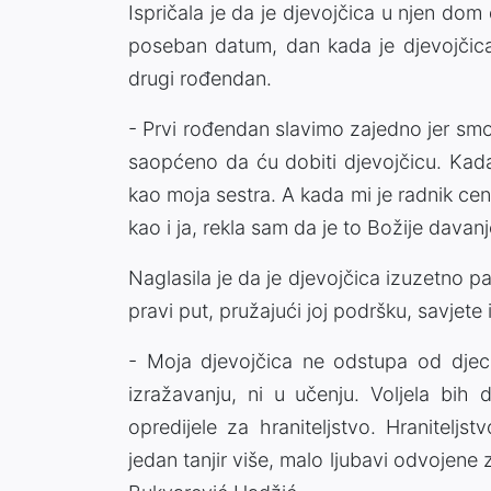
Ispričala je da je djevojčica u njen dom
poseban datum, dan kada je djevojčica 
drugi rođendan.
- Prvi rođendan slavimo zajedno jer smo
saopćeno da ću dobiti djevojčicu. Kada
kao moja sestra. A kada mi je radnik cent
kao i ja, rekla sam da je to Božije davan
Naglasila je da je djevojčica izuzetno pa
pravi put, pružajući joj podršku, savjete
- Moja djevojčica ne odstupa od djece 
izražavanju, ni u učenju. Voljela bih
opredijele za hraniteljstvo. Hraniteljs
jedan tanjir više, malo ljubavi odvojene 