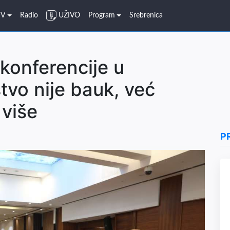
TV
Radio
UŽIVO
Program
Srebrenica
 konferencije u
stvo nije bauk, već
 više
P