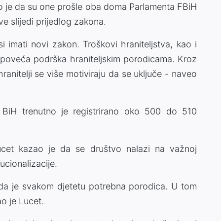
 je da su one prošle oba doma Parlamenta FBiH
e slijedi prijedlog zakona.
imati novi zakon. Troškovi hraniteljstva, kao i
se poveća podrška hraniteljskim porodicama. Kroz
hranitelji se više motiviraju da se uključe - naveo
i BiH trenutno je registrirano oko 500 do 510
cet kazao je da se društvo nalazi na važnoj
tucionalizacije.
 da je svakom djetetu potrebna porodica. U tom
ao je Lucet.