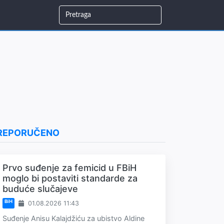
REPORUČENO
Prvo suđenje za femicid u FBiH
moglo bi postaviti standarde za
buduće slučajeve
BiH
01.08.2026 11:43
Suđenje Anisu Kalajdžiću za ubistvo Aldine