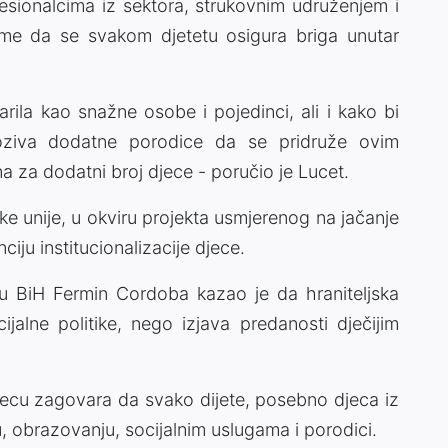
sionalcima iz sektora, strukovnim udruženjem i
ome da se svakom djetetu osigura briga unutar
rila kao snažne osobe i pojedinci, ali i kako bi
oziva dodatne porodice da se pridruže ovim
na za dodatni broj djece - poručio je Lucet.
ke unije, u okviru projekta usmjerenog na jačanje
nciju institucionalizacije djece.
 u BiH Fermin Cordoba kazao je da hraniteljska
jalne politike, nego izjava predanosti dječijim
jecu zagovara da svako dijete, posebno djeca iz
u, obrazovanju, socijalnim uslugama i porodici.