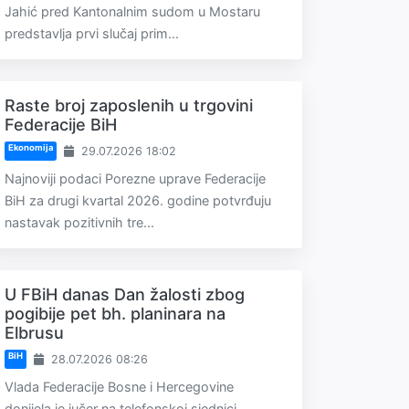
Jahić pred Kantonalnim sudom u Mostaru
predstavlja prvi slučaj prim...
Raste broj zaposlenih u trgovini
Federacije BiH
Ekonomija
29.07.2026 18:02
Najnoviji podaci Porezne uprave Federacije
BiH za drugi kvartal 2026. godine potvrđuju
nastavak pozitivnih tre...
U FBiH danas Dan žalosti zbog
pogibije pet bh. planinara na
Elbrusu
BiH
28.07.2026 08:26
Vlada Federacije Bosne i Hercegovine
donijela je jučer na telefonskoj sjednici