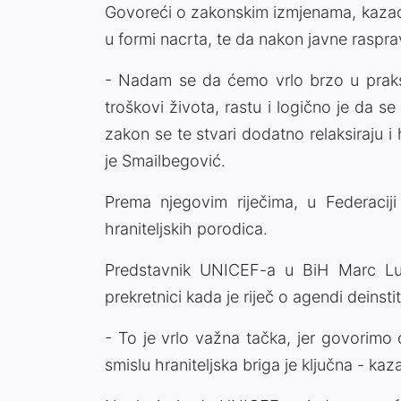
Govoreći o zakonskim izmjenama, kazao
u formi nacrta, te da nakon javne rasprav
- Nadam se da ćemo vrlo brzo u praksi 
troškovi života, rastu i logično je da 
zakon se te stvari dodatno relaksiraju i 
je Smailbegović.
Prema njegovim riječima, u Federacij
hraniteljskih porodica.
Predstavnik UNICEF-a u BiH Marc Lu
prekretnici kada je riječ o agendi deinsti
- To je vrlo važna tačka, jer govorimo
smislu hraniteljska briga je ključna - kaz