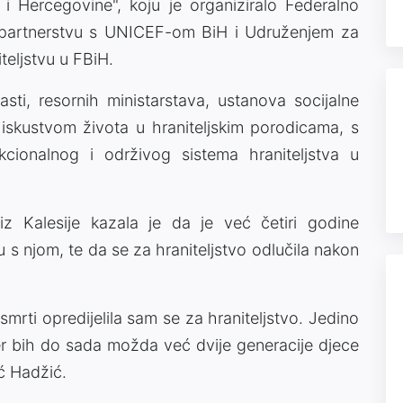
e i Hercegovine", koju je organiziralo Federalno
 u partnerstvu s UNICEF-om BiH i Udruženjem za
teljstvu u FBiH.
asti, resornih ministarstava, ustanova socijalne
 s iskustvom života u hraniteljskim porodicama, s
kcionalnog i održivog sistema hraniteljstva u
 iz Kalesije kazala je da je već četiri godine
vu s njom, te da se za hraniteljstvo odlučila nakon
mrti opredijelila sam se za hraniteljstvo. Jedino
 jer bih do sada možda već dvije generacije djece
ić Hadžić.