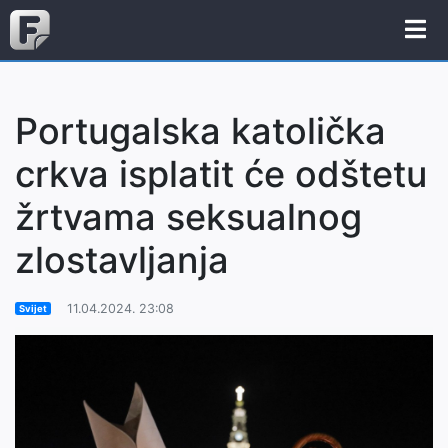
Portugalska katolička
crkva isplatit će odštetu
žrtvama seksualnog
zlostavljanja
11.04.2024. 23:08
Svijet