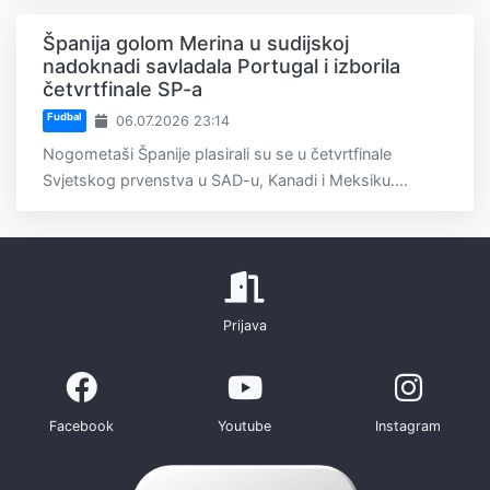
Španija golom Merina u sudijskoj
nadoknadi savladala Portugal i izborila
četvrtfinale SP-a
Fudbal
06.07.2026 23:14
Nogometaši Španije plasirali su se u četvrtfinale
Svjetskog prvenstva u SAD-u, Kanadi i Meksiku....
Prijava
Facebook
Youtube
Instagram