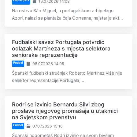
Oko svijeta
16.07.2026 14:08
Na ostrvu São Miguel, u portugalskom arhipelagu
Azori, nalazi se plantaža čaja Gorreana, najstarija akt...
Fudbalski savez Portugala potvrdio
odlazak Martíneza s mjesta selektora
seniorske reprezentacije
Fudbal
08.07.2026 14:05
Španski fudbalski stručnjak Roberto Martínez više nije
selektor reprezentacije Portugala,...
Rodri se izvinio Bernardu Silvi zbog
proslave njegovog promašaja u utakmici
na Svjetskom prvenstvu
Fudbal
07.07.2026 15:16
Španski nogometaš Rodri izvinio se svom bivšem