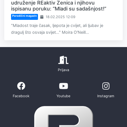
udruženje REaktiv Zenica i njihovu
ispisanu poruku: “Mladi su sadašnjost!”
Porodični magazin
18.02.2025 12:09
"Mladost traje časak, ljepota je cvijet, ali ljubav je
dragulj što osvaja svijet…" Moira O'Neill...
Prijava
Facebook
Youtube
Instagram