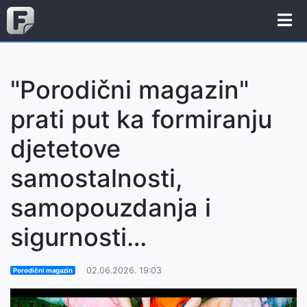
"Porodični magazin"
prati put ka formiranju
djetetove
samostalnosti,
samopouzdanja i
sigurnosti…
02.06.2026. 19:03
Porodični magazin