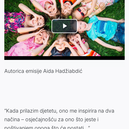
Play
Video
Autorica emisije Aida Hadžiabdić
“Kada prilazim djetetu, ono me inspirira na dva
načina – osjećajnošću za ono što jeste i
poštivanjem onoga što će postati…“