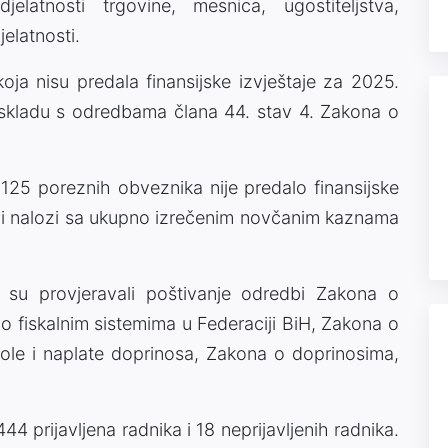
elatnosti trgovine, mesnica, ugostiteljstva,
elatnosti.
koja nisu predala finansijske izvještaje za 2025.
 skladu s odredbama člana 44. stav 4. Zakona o
125 poreznih obveznika nije predalo finansijske
ajni nalozi sa ukupno izrečenim novčanim kaznama
 su provjeravali poštivanje odredbi Zakona o
o fiskalnim sistemima u Federaciji BiH, Zakona o
trole i naplate doprinosa, Zakona o doprinosima,
4 prijavljena radnika i 18 neprijavljenih radnika.