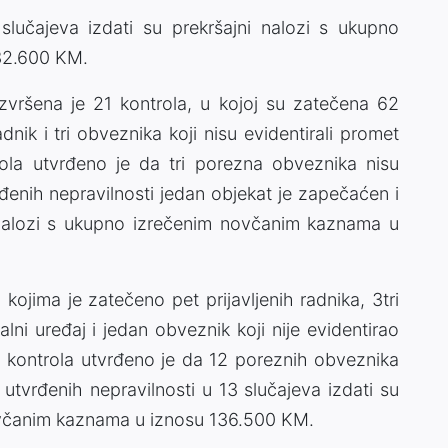
slučajeva izdati su prekršajni nalozi s ukupno
32.600 KM.
vršena je 21 kontrola, u kojoj su zatečena 62
adnik i tri obveznika koji nisu evidentirali promet
ola utvrđeno je da tri porezna obveznika nisu
rđenih nepravilnosti jedan objekat je zapečaćen i
 nalozi s ukupno izrečenim novčanim kaznama u
kojima je zatečeno pet prijavljenih radnika, 3tri
alni uređaj i jedan obveznik koji nije evidentirao
 kontrola utvrđeno je da 12 poreznih obveznika
g utvrđenih nepravilnosti u 13 slučajeva izdati su
novčanim kaznama u iznosu 136.500 KM.