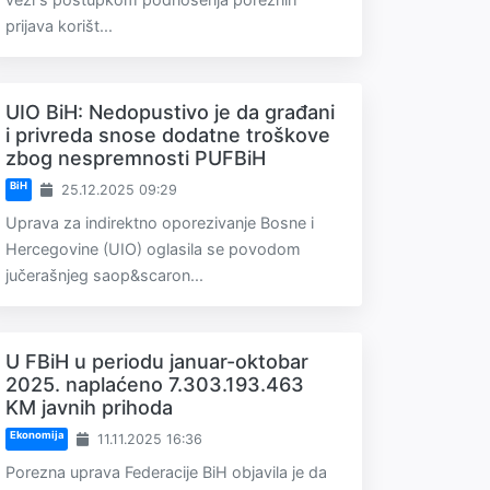
prijava korišt...
UIO BiH: Nedopustivo je da građani
i privreda snose dodatne troškove
zbog nespremnosti PUFBiH
BiH
25.12.2025 09:29
Uprava za indirektno oporezivanje Bosne i
Hercegovine (UIO) oglasila se povodom
jučerašnjeg saop&scaron...
U FBiH u periodu januar-oktobar
2025. naplaćeno 7.303.193.463
KM javnih prihoda
Ekonomija
11.11.2025 16:36
Porezna uprava Federacije BiH objavila je da