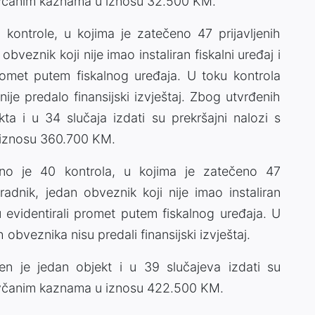
novčanim kaznama u iznosu 32.500 KM.
ontrole, u kojima je zatečeno 47 prijavljenih
obveznik koji nije imao instaliran fiskalni uređaj i
promet putem fiskalnog uređaja. U toku kontrola
je predalo finansijski izvještaj. Zbog utvrđenih
a i u 34 slučaja izdati su prekršajni nalozi s
iznosu 360.700 KM.
no je 40 kontrola, u kojima je zatečeno 47
i radnik, jedan obveznik koji nije imao instaliran
su evidentirali promet putem fiskalnog uređaja. U
obveznika nisu predali finansijski izvještaj.
en je jedan objekt i u 39 slučajeva izdati su
novčanim kaznama u iznosu 422.500 KM.