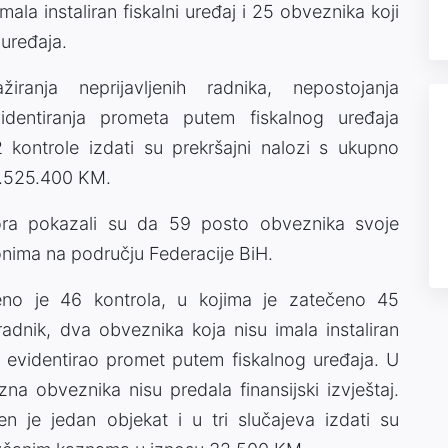
mala instaliran fiskalni uređaj i 25 obveznika koji
 uređaja.
iranja neprijavljenih radnika, nepostojanja
videntiranja prometa putem fiskalnog uređaja
kontrole izdati su prekršajni nalozi s ukupno
1.525.400 KM.
dzora pokazali su da 59 posto obveznika svoje
onima na području Federacije BiH.
eno je 46 kontrola, u kojima je zatečeno 45
i radnik, dva obveznika koja nisu imala instaliran
ije evidentirao promet putem fiskalnog uređaja. U
na obveznika nisu predala finansijski izvještaj.
n je jedan objekat i u tri slučajeva izdati su