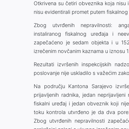
Otkrivena su četiri obveznika koja nisu i
nisu evidentirali promet putem fiskalnog
Zbog utvrđenih nepravilnosti: angaž
instaliranog fiskalnog uređaja i nee
zapečaćeno je sedam objekta i u 152 
izrečenim novčanim kaznama u iznosu 
Rezultati izvršenih inspekcijskih na
poslovanje nije uskladilo s važećim zak
Na području Kantona Sarajevo izvrš
prijavljenih radnika, jedan neprijavljen
fiskalni uređaj i jedan obveznik koji n
toku kontrola utvrđeno je da dva porez
Zbog utvrđenih nepravilnosti zapečaće