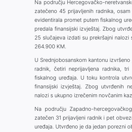
Na području Hercegovačko-neretvanskog
zatečeno 45 prijavljenih radnika, osam 
evidentirala promet putem fiskalnog ur
predala finansijski izvještaj. Zbog utvr
25 slučajeva izdati su prekršajni nalo
264.900 KM.
U Srednjobosanskom kantonu izvršeno je
radnik, četiri neprijavljena radnika, t
fiskalnog uređaja. U toku kontrola utv
finansijski izvještaj. Zbog utvrđenih n
nalozi s ukupno izrečenim novčanim ka
Na području Zapadno-hercegovačkog 
zatečen 31 prijavljeni radnik i pet obvez
uređaja. Utvrđeno je da jedan porezni obv