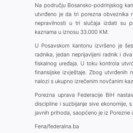
Na području Bosansko-podrinjskog kanto
utvrđeno je da tri porezna obveznika ni
nepravilnosti u tri slučaja izdati su
kaznama u iznosu 33.000 KM.
U Posavskom kantonu izvršeno je šest 
radnika, jedan neprijavljeni radnik i d
fiskalnog uređaja. U toku kontrola utv
finansijske izvještaje. Zbog utvrđenih n
nalozi s ukupno izrečenim novčanim ka
Porezna uprava Federacije BiH nastav
discipline i suzbijanje sive ekonomije, 
javnih prihoda, saopćeno je iz Porezne
Fena/federalna.ba