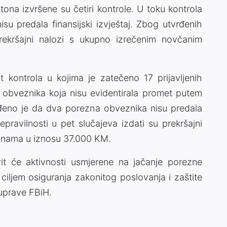
na izvršene su četiri kontrole. U toku kontrola
su predala finansijski izvještaj. Zbog utvrđenih
 prekršajni nalozi s ukupno izrečenim novčanim
kontrola u kojima je zatečeno 17 prijavljenih
va obveznika koja nisu evidentirala promet putem
rđeno je da dva porezna obveznika nisu predala
epravilnosti u pet slučajeva izdati su prekršajni
znama u iznosu 37.000 KM.
it će aktivnosti usmjerene na jačanje porezne
s ciljem osiguranja zakonitog poslovanja i zaštite
 uprave FBiH.