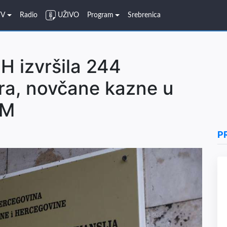
TV
Radio
UŽIVO
Program
Srebrenica
H izvršila 244
ra, novčane kazne u
KM
P