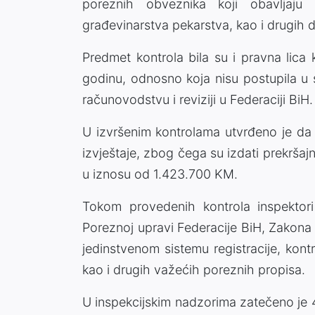
poreznih obveznika koji obavljaju dj
građevinarstva pekarstva, kao i drugih dj
Predmet kontrola bila su i pravna lica 
godinu, odnosno koja nisu postupila u
računovodstvu i reviziji u Federaciji BiH.
U izvršenim kontrolama utvrđeno je da 
izvještaje, zbog čega su izdati prekrš
u iznosu od 1.423.700 KM.
Tokom provedenih kontrola inspektori
Poreznoj upravi Federacije BiH, Zakona 
jedinstvenom sistemu registracije, kon
kao i drugih važećih poreznih propisa.
U inspekcijskim nadzorima zatečeno je 44