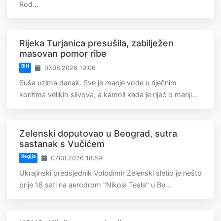
Rođ...
Rijeka Turjanica presušila, zabilježen
masovan pomor ribe
BiH
07.08.2026 19:06
Suša uzima danak. Sve je manje vode u riječnim
koritima velikih slivova, a kamoli kada je riječ o manji...
Zelenski doputovao u Beograd, sutra
sastanak s Vučićem
Regija
07.08.2026 18:59
Ukrajinski predsjednik Volodimir Zelenski sletio je nešto
prije 18 sati na aerodrom "Nikola Tesla" u Be...