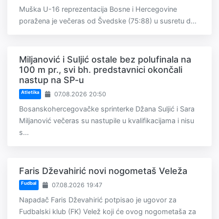
Muška U-16 reprezentacija Bosne i Hercegovine
poražena je večeras od Švedske (75:88) u susretu d...
Miljanović i Suljić ostale bez polufinala na
100 m pr., svi bh. predstavnici okončali
nastup na SP-u
Atletika
07.08.2026 20:50
Bosanskohercegovačke sprinterke Džana Suljić i Sara
Miljanović večeras su nastupile u kvalifikacijama i nisu
s...
Faris Dževahirić novi nogometaš Veleža
Fudbal
07.08.2026 19:47
Napadač Faris Dževahirić potpisao je ugovor za
Fudbalski klub (FK) Velež koji će ovog nogometaša za