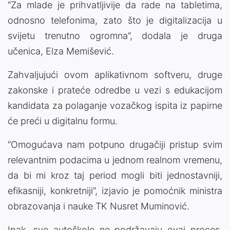
“Za mlade je prihvatljivije da rade na tabletima,
odnosno telefonima, zato što je digitalizacija u
svijetu trenutno ogromna”, dodala je druga
učenica, Elza Memišević.
Zahvaljujući ovom aplikativnom softveru, druge
zakonske i prateće odredbe u vezi s edukacijom
kandidata za polaganje vozačkog ispita iz papirne
će preći u digitalnu formu.
“Omogućava nam potpuno drugačiji pristup svim
relevantnim podacima u jednom realnom vremenu,
da bi mi kroz taj period mogli biti jednostavniji,
efikasniji, konkretniji”, izjavio je pomoćnik ministra
obrazovanja i nauke TK Nusret Muminović.
Ipak, sve autoškole ne podržavaju ovaj proces,