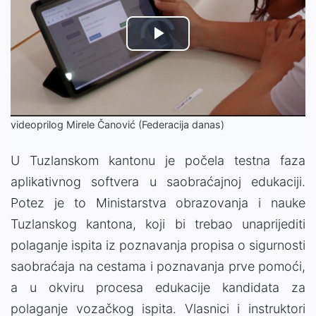
Video
Play
Player
is
loading.
Video
videoprilog Mirele Čanović (Federacija danas)
U Tuzlanskom kantonu je počela testna faza
aplikativnog softvera u saobraćajnoj edukaciji.
Potez je to Ministarstva obrazovanja i nauke
Tuzlanskog kantona, koji bi trebao unaprijediti
polaganje ispita iz poznavanja propisa o sigurnosti
saobraćaja na cestama i poznavanja prve pomoći,
a u okviru procesa edukacije kandidata za
polaganje vozačkog ispita. Vlasnici i instruktori