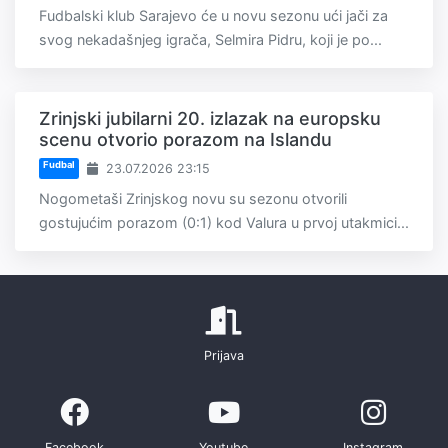
Fudbalski klub Sarajevo će u novu sezonu ući jači za
svog nekadašnjeg igrača, Selmira Pidru, koji je po...
Zrinjski jubilarni 20. izlazak na europsku
scenu otvorio porazom na Islandu
Fudbal
23.07.2026 23:15
Nogometaši Zrinjskog novu su sezonu otvorili
gostujućim porazom (0:1) kod Valura u prvoj utakmici...
Prijava
Facebook
Youtube
Instagram