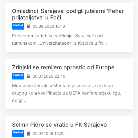
Omladinci 'Sarajeva' podigli jubilarni 'Pehar
prijateljstva' u Foči
Fudbal
03.08.2026 16:16
Pobjedom kadetske selekcije „Sarajeva“ nad
rumunskom „Univerzitateom“ iz Krajove u fin...
Zrinjski se remijem oprostio od Europe
Fudbal
30.07.2026 22:49
Mostarski Zrinjski u Mostaru je večeras, u sklopu
drugog kola kvalifikacija za UEFA Konferencijsku ligu,
odigr...
Selmir Pidro se vratio u FK Sarajevo
Fudbal
25.07.2026 16:20