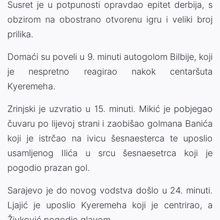
Susret je u potpunosti opravdao epitet derbija, s
obzirom na obostrano otvorenu igru i veliki broj
prilika.
Domaći su poveli u 9. minuti autogolom Bilbije, koji
je nespretno reagirao nakok centaršuta
Kyeremeha.
Zrinjski je uzvratio u 15. minuti. Mikić je pobjegao
čuvaru po lijevoj strani i zaobišao golmana Banića
koji je istrčao na ivicu šesnaesterca te uposlio
usamljenog Ilića u srcu šesnaesetrca koji je
pogodio prazan gol.
Sarajevo je do novog vodstva došlo u 24. minuti.
Ljajić je uposlio Kyeremeha koji je centrirao, a
Živković pogodio glavom.