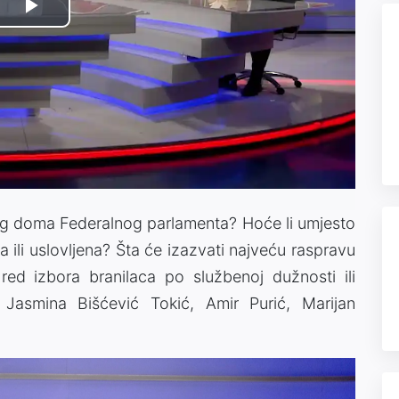
Play
Video
og doma Federalnog parlamenta? Hoće li umjesto
 ili uslovljena? Šta će izazvati najveću raspravu
red izbora branilaca po službenoj dužnosti ili
: Jasmina Bišćević Tokić, Amir Purić, Marijan