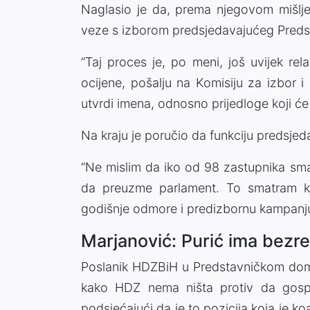
Naglasio je da, prema njegovom mišlj
veze s izborom predsjedavajućeg Pred
“Taj proces je, po meni, još uvijek rel
ocijene, pošalju na Komisiju za izbor 
utvrdi imena, odnosno prijedloge koji će
Na kraju je poručio da funkciju predsjed
“Ne mislim da iko od 98 zastupnika sma
da preuzme parlament. To smatram ka
godišnje odmore i predizbornu kampanju”
Marjanović: Purić ima bez
Poslanik HDZBiH u Predstavničkom dom
kako HDZ nema ništa protiv da gosp
podsjećajući da je to pozicija koja je 