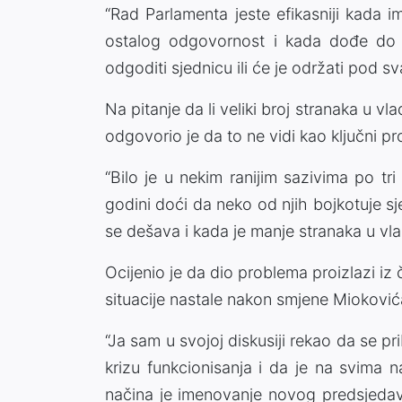
“Rad Parlamenta jeste efikasniji kada 
ostalog odgovornost i kada dođe do o
odgoditi sjednicu ili će je održati pod sv
Na pitanje da li veliki broj stranaka u vl
odgovorio je da to ne vidi kao ključni p
“Bilo je u nekim ranijim sazivima po tri 
godini doći da neko od njih bojkotuje sj
se dešava i kada je manje stranaka u vlada
Ocijenio je da dio problema proizlazi iz či
situacije nastale nakon smjene Mioković
“Ja sam u svojoj diskusiji rekao da se
krizu funkcionisanja i da je na svim
načina je imenovanje novog predsjedav