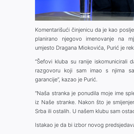
Komentarišući činjenicu da je kao posl
planirano njegovo imenovanje na mj
umjesto Dragana Miokovića, Purić je rek
“Šefovi kluba su ranije iskomunicirali
razgovoru koji sam imao s njima s
garancije”, kazao je Purić.
“Naša stranka je ponudila moje ime spl
iz Naše stranke. Nakon što je smijenje
Srba ili ostalih. U našem klubu sam ostao 
Istakao je da bi izbor novog predsjedav