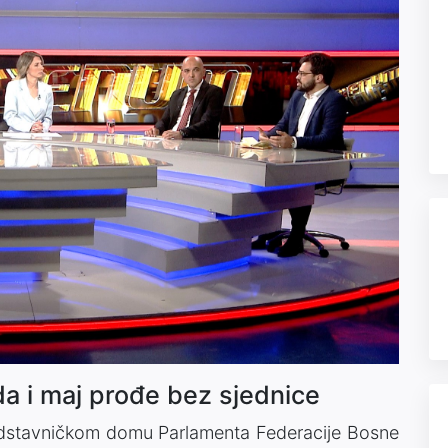
 da i maj prođe bez sjednice
redstavničkom domu Parlamenta Federacije Bosne