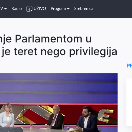
TV
Radio
UŽIVO
Program
Srebrenica
nje Parlamentom u
je teret nego privilegija
P