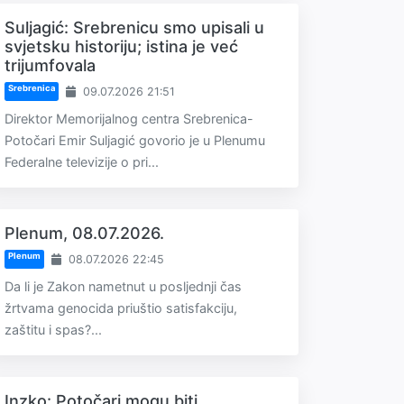
Suljagić: Srebrenicu smo upisali u
svjetsku historiju; istina je već
trijumfovala
Srebrenica
09.07.2026 21:51
Direktor Memorijalnog centra Srebrenica-
Potočari Emir Suljagić govorio je u Plenumu
Federalne televizije o pri...
Plenum, 08.07.2026.
Plenum
08.07.2026 22:45
Da li je Zakon nametnut u posljednji čas
žrtvama genocida priuštio satisfakciju,
zaštitu i spas?...
Inzko: Potočari mogu biti