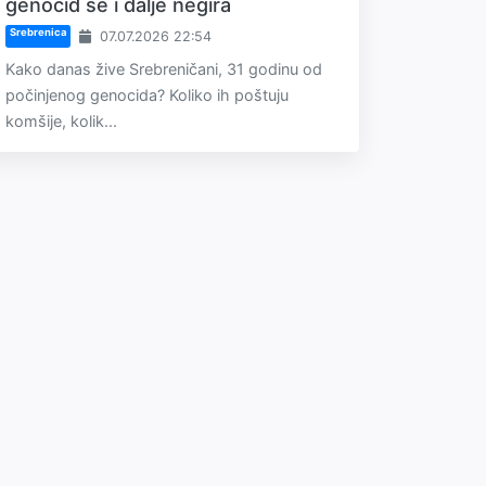
genocid se i dalje negira
Srebrenica
07.07.2026 22:54
Kako danas žive Srebreničani, 31 godinu od
počinjenog genocida? Koliko ih poštuju
komšije, kolik...