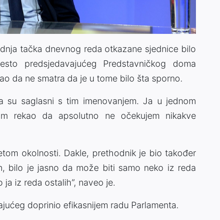
jednja tačka dnevnog reda otkazane sjednice bilo
esto predsjedavajućeg Predstavničkog doma
ao da ne smatra da je u tome bilo šta sporno.
 da su saglasni s tim imenovanjem. Ja u jednom
am rekao da apsolutno ne očekujem nikakve
etom okolnosti. Dakle, prethodnik je bio također
n, bilo je jasno da može biti samo neko iz reda
ja iz reda ostalih”, naveo je.
ajućeg doprinio efikasnijem radu Parlamenta.