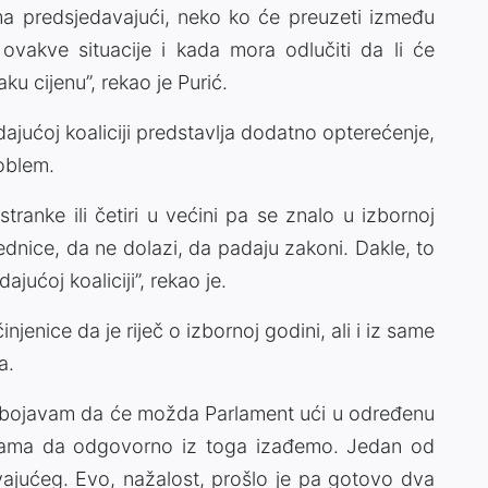
ima predsjedavajući, neko ko će preuzeti između
vakve situacije i kada mora odlučiti da li će
aku cijenu”, rekao je Purić.
adajućoj koaliciji predstavlja dodatno opterećenje,
roblem.
stranke ili četiri u većini pa se znalo u izbornoj
ednice, da ne dolazi, da padaju zakoni. Dakle, to
jućoj koaliciji”, rekao je.
njenice da je riječ o izbornoj godini, ali i iz same
a.
 pribojavam da će možda Parlament ući u određenu
a nama da odgovorno iz toga izađemo. Jedan od
ajućeg. Evo, nažalost, prošlo je pa gotovo dva