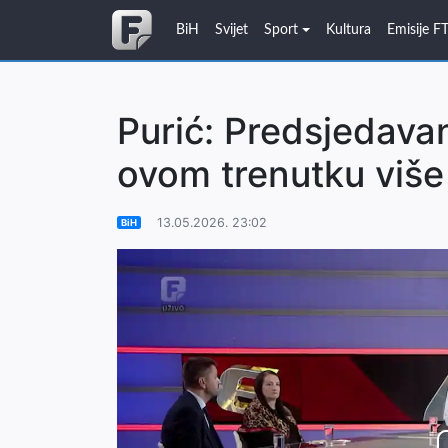
BiH
Svijet
Sport
Kultura
Emisije F
Purić: Predsjedava
ovom trenutku više 
13.05.2026. 23:02
BiH