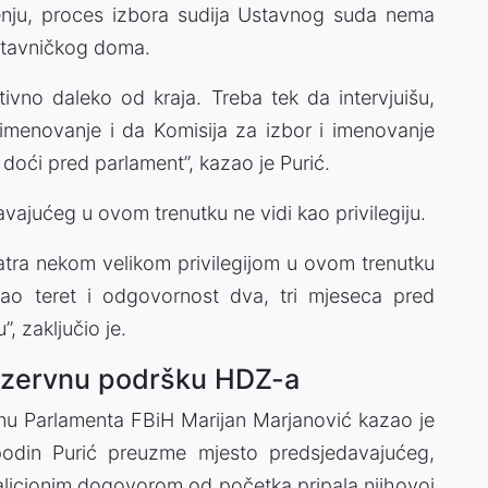
enju, proces izbora sudija Ustavnog suda nema
stavničkog doma.
ativno daleko od kraja. Treba tek da intervjuišu,
i imenovanje i da Komisija za izbor i imenovanje
 doći pred parlament”, kazao je Purić.
avajućeg u ovom trenutku ne vidi kao privilegiju.
tra nekom velikom privilegijom u ovom trenutku
o teret i odgovornost dva, tri mjeseca pred
, zaključio je.
rezervnu podršku HDZ-a
u Parlamenta FBiH Marijan Marjanović kazao je
odin Purić preuzme mjesto predsjedavajućeg,
koalicionim dogovorom od početka pripala njihovoj