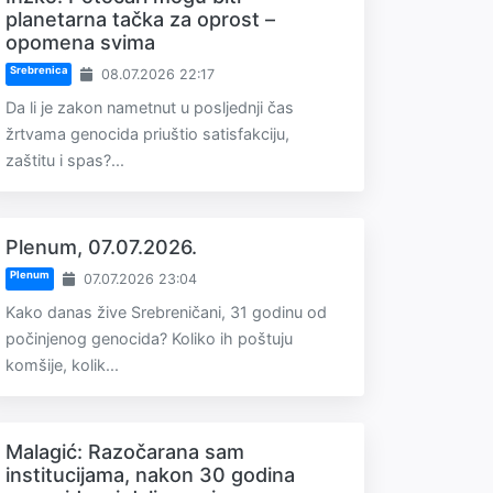
planetarna tačka za oprost –
opomena svima
Srebrenica
08.07.2026 22:17
Da li je zakon nametnut u posljednji čas
žrtvama genocida priuštio satisfakciju,
zaštitu i spas?...
Plenum, 07.07.2026.
Plenum
07.07.2026 23:04
Kako danas žive Srebreničani, 31 godinu od
počinjenog genocida? Koliko ih poštuju
komšije, kolik...
Malagić: Razočarana sam
institucijama, nakon 30 godina