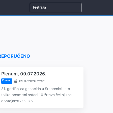
REPORUČENO
Plenum, 09.07.2026.
Plenum
09.07.2026 22:21
31. godišnjica genocida u Srebrenici. Isto
toliko posmrtni ostaci 10 žrtava čekaju na
dostojanstven uko...