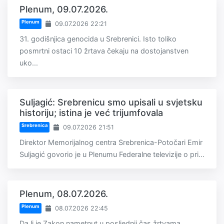
Plenum, 09.07.2026.
Plenum
09.07.2026 22:21
31. godišnjica genocida u Srebrenici. Isto toliko
posmrtni ostaci 10 žrtava čekaju na dostojanstven
uko...
Suljagić: Srebrenicu smo upisali u svjetsku
historiju; istina je već trijumfovala
Srebrenica
09.07.2026 21:51
Direktor Memorijalnog centra Srebrenica-Potočari Emir
Suljagić govorio je u Plenumu Federalne televizije o pri...
Plenum, 08.07.2026.
Plenum
08.07.2026 22:45
Da li je Zakon nametnut u posljednji čas žrtvama