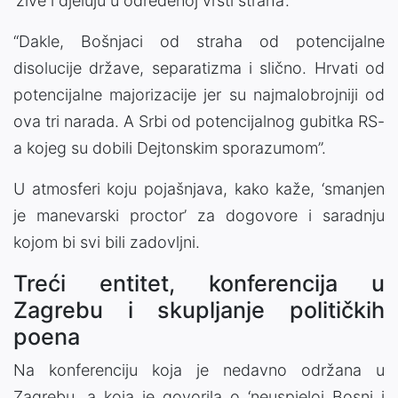
‘žive i djeluju u određenoj vrsti straha’.
“Dakle, Bošnjaci od straha od potencijalne
disolucije države, separatizma i slično. Hrvati od
potencijalne majorizacije jer su najmalobrojniji od
ova tri narada. A Srbi od potencijalnog gubitka RS-
a kojeg su dobili Dejtonskim sporazumom”.
U atmosferi koju pojašnjava, kako kaže, ‘smanjen
je manevarski proctor’ za dogovore i saradnju
kojom bi svi bili zadovljni.
Treći entitet, konferencija u
Zagrebu i skupljanje političkih
poena
Na konferenciju koja je nedavno održana u
Zagrebu, a koja je govorila o ‘neuspjeloj Bosni i