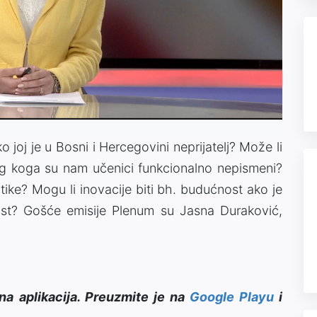
Video
ko joj je u Bosni i Hercegovini neprijatelj? Može li
og koga su nam učenici funkcionalno nepismeni?
tike? Mogu li inovacije biti bh. budućnost ako je
ost? Gošće emisije Plenum su Jasna Duraković,
na aplikacija. Preuzmite je na
Google Playu
i