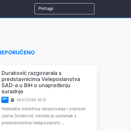
REPORUČENO
Duraković razgovarala s
predstavnicima Veleposlanstva
SAD-a u BiH o unapređenju
suradnje
BiH
29.07.2026 16:15
Federalna ministrica obrazovanja i znanosti
Jasna Duraković održala je sastanak s
predstavnicima Veleposlanstv...