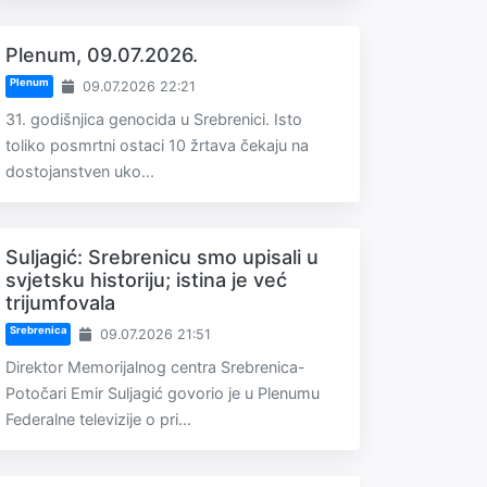
Plenum, 09.07.2026.
Plenum
09.07.2026 22:21
31. godišnjica genocida u Srebrenici. Isto
toliko posmrtni ostaci 10 žrtava čekaju na
dostojanstven uko...
Suljagić: Srebrenicu smo upisali u
svjetsku historiju; istina je već
trijumfovala
Srebrenica
09.07.2026 21:51
Direktor Memorijalnog centra Srebrenica-
Potočari Emir Suljagić govorio je u Plenumu
Federalne televizije o pri...