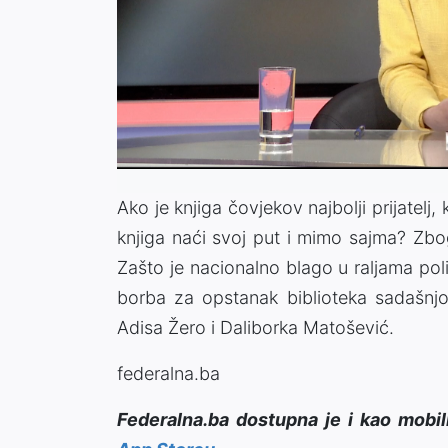
Ako je knjiga čovjekov najbolji prijatelj, 
knjiga naći svoj put i mimo sajma? Zb
Zašto je nacionalno blago u raljama poli
borba za opstanak biblioteka sadašnj
Adisa Žero i Daliborka Matošević.
federalna.ba
Federalna.ba dostupna je i kao mobil