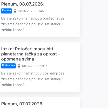
Plenum, 08.07.2026.
Plenum
08.07.2026 22:45
Da li je Zakon nametnut u posljednji čas
žrtvama genocida priuštio satisfakciju,
zaštitu i spas?...
Inzko: Potočari mogu biti
planetarna tačka za oprost –
opomena svima
Srebrenica
08.07.2026 22:17
Da li je zakon nametnut u posljednji čas
žrtvama genocida priuštio satisfakciju,
zaštitu i spas?...
Plenum, 07.07.2026.