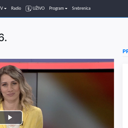
TV
Radio
UŽIVO
Program
Srebrenica
6.
P
Play