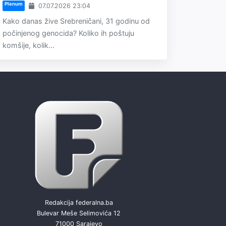
Plenum
07.07.2026 23:04
Kako danas žive Srebreničani, 31 godinu od
počinjenog genocida? Koliko ih poštuju
komšije, kolik...
Redakcija federalna.ba
Bulevar Meše Selimovića 12
71000 Sarajevo