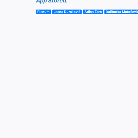
App Storeu
.
Plenum
Jasna Duraković
Adisa Žero
Daliborka Matoševi