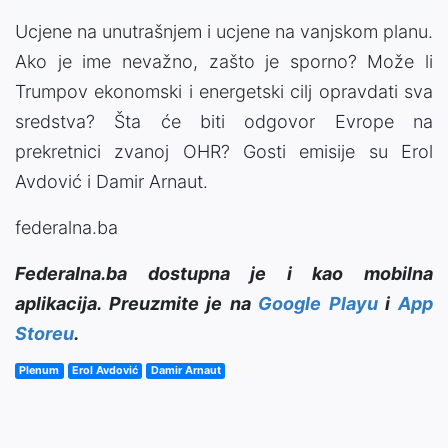
Ucjene na unutrašnjem i ucjene na vanjskom planu.
Ako je ime nevažno, zašto je sporno? Može li
Trumpov ekonomski i energetski cilj opravdati sva
sredstva? Šta će biti odgovor Evrope na
prekretnici zvanoj OHR? Gosti emisije su Erol
Avdović i Damir Arnaut.
federalna.ba
Federalna.ba dostupna je i kao mobilna
aplikacija. Preuzmite je na
Google Playu
i
App
Storeu
.
Plenum
Erol Avdović
Damir Arnaut