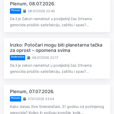
Plenum, 08.07.2026.
Plenum
08.07.2026 22:45
Da li je Zakon nametnut u posljednji čas žrtvama
genocida priuštio satisfakciju, zaštitu i spas?...
Inzko: Potočari mogu biti planetarna tačka
za oprost – opomena svima
Srebrenica
08.07.2026 22:17
Da li je zakon nametnut u posljednji čas žrtvama
genocida priuštio satisfakciju, zaštitu i spas?...
Plenum, 07.07.2026.
Plenum
07.07.2026 23:04
Kako danas žive Srebreničani, 31 godinu od počinjenog
genocida? Koliko ih poštuju komšije, kolik...