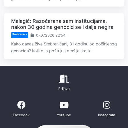
Malagić: Razočarana sam institucijama,
nakon 30 godina genocid se i dalje negira
Srebrenica
07.07.2026 22:54
Kako danas žive Srebreničani, 31 godinu od počinjenog
genocida? Koliko ih poštuju komšije, kolik...
Prijava
Facebook
Youtube
Instagram