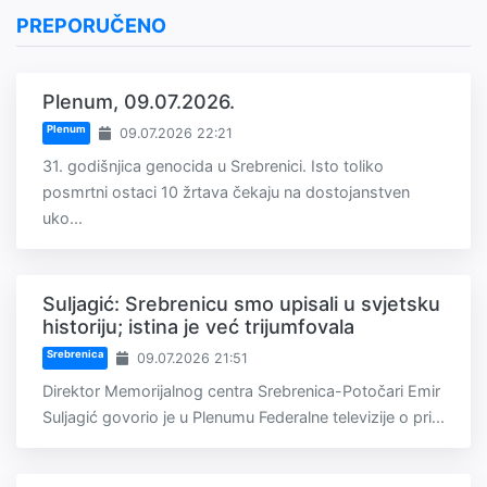
PREPORUČENO
Plenum, 09.07.2026.
Plenum
09.07.2026 22:21
31. godišnjica genocida u Srebrenici. Isto toliko
posmrtni ostaci 10 žrtava čekaju na dostojanstven
uko...
Suljagić: Srebrenicu smo upisali u svjetsku
historiju; istina je već trijumfovala
Srebrenica
09.07.2026 21:51
Direktor Memorijalnog centra Srebrenica-Potočari Emir
Suljagić govorio je u Plenumu Federalne televizije o pri...