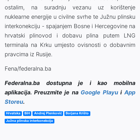
ostalim, na suradnju vezanu uz korištenje
nuklearne energije u civilne svrhe te Južnu plinsku
interkonekciju - spajanjem Bosne i Hercegovine na
hrvatski plinovod i dobavu plina putem LNG
terminala na Krku umjesto ovisnosti o dobavnim
pravcima iz Rusije.
Fena/federalna.ba
Federalna.ba dostupna je i kao mobilna
aplikacija. Preuzmite je na
Google Playu
i
App
Storeu
.
Hrvatska
BiH
Andrej Plenković
Borjana Krišto
Južna plinska interkonekcija