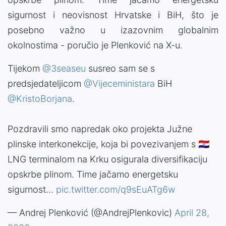
sigurnost i neovisnost Hrvatske i BiH, što je
posebno važno u izazovnim globalnim
okolnostima - poručio je Plenković na X-u.
Tijekom
@3seaseu
susreo sam se s
predsjedateljicom
@Vijeceministara
BiH
@KristoBorjana
.
Pozdravili smo napredak oko projekta Južne
plinske interkonekcije, koja bi povezivanjem s 🇭🇷
LNG terminalom na Krku osigurala diversifikaciju
opskrbe plinom. Time jačamo energetsku
sigurnost…
pic.twitter.com/q9sEuATg6w
— Andrej Plenković (@AndrejPlenkovic)
April 28,