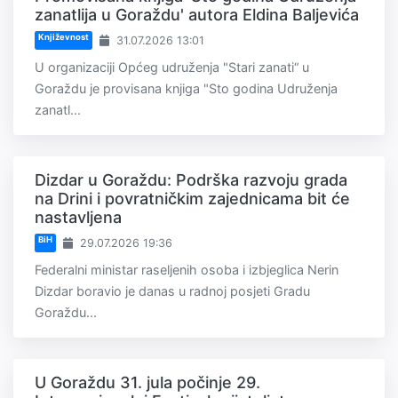
zanatlija u Goraždu' autora Eldina Baljevića
Književnost
31.07.2026 13:01
U organizaciji Općeg udruženja "Stari zanati“ u
Goraždu je provisana knjiga "Sto godina Udruženja
zanatl...
Dizdar u Goraždu: Podrška razvoju grada
na Drini i povratničkim zajednicama bit će
nastavljena
BiH
29.07.2026 19:36
Federalni ministar raseljenih osoba i izbjeglica Nerin
Dizdar boravio je danas u radnoj posjeti Gradu
Goraždu...
U Goraždu 31. jula počinje 29.