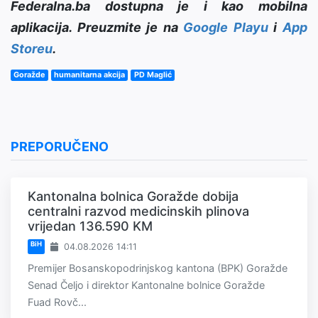
Federalna.ba dostupna je i kao mobilna
aplikacija. Preuzmite je na
Google Playu
i
App
Storeu
.
Goražde
humanitarna akcija
PD Maglić
PREPORUČENO
Kantonalna bolnica Goražde dobija
centralni razvod medicinskih plinova
vrijedan 136.590 KM
BiH
04.08.2026 14:11
Premijer Bosanskopodrinjskog kantona (BPK) Goražde
Senad Čeljo i direktor Kantonalne bolnice Goražde
Fuad Rovč...