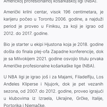
Američkoj profesionalnoj košarkaškoj ligi (NBA).
Američki krilni centar, visok 196 centimetara, je
karijeru počeo u Torontu 2006. godine, a najduži
period je proveo u Finiksu, za koji je igrao od
2012. do 2017. godine.
Bio je starter u ekipi Hjustona koja je 2018. godine
došla do finala plej-ofa Zapadne konferencije, dok
je sa Milvokijem 2021. godine osvojio titulu prvaka
Američke profesionalne košarkaške lige (NBA).
U NBA ligi je igrao još i za Majami, Filadelfiju, Los
Anđeles Kliperse i Njujork, dok je pet vezanih
sezona, od 2007. do 2012. godine, proveo igrajući
u klubovima iz Izraela, Ukrajine, Grčke, Italije,
Portorika i Njemačke.