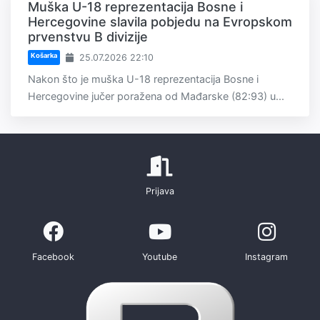
Muška U-18 reprezentacija Bosne i
Hercegovine slavila pobjedu na Evropskom
prvenstvu B divizije
Košarka
25.07.2026 22:10
Nakon što je muška U-18 reprezentacija Bosne i
Hercegovine jučer poražena od Mađarske (82:93) u...
Prijava
Facebook
Youtube
Instagram